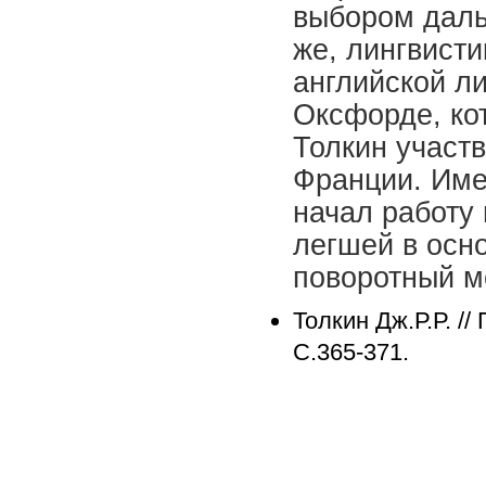
выбором даль
же, лингвисти
английской л
Оксфорде, кот
Толкин участв
Франции. Имен
начал работу 
легшей в осн
поворотный мо
Толкин Дж.Р.Р. //
С.365-371.