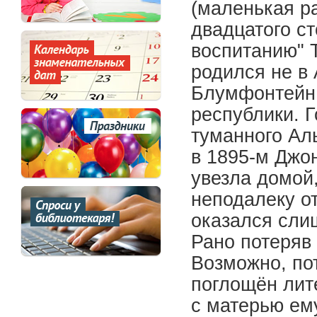
(маленькая р
двадцатого ст
воспитанию" 
родился не в
Блумфонтейн,
республики. 
туманного Ал
в 1895-м Джо
увезла домой,
неподалеку о
оказался сли
Рано потеряв
Возможно, пот
поглощён лит
с матерью ем