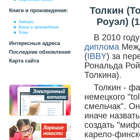
Толкин (Т
Книги и произведения:
Роуэл) (
Авторы
Книги и произведения
Темы
В 2010 год
Интересные адреса
диплома
Межд
Последние обновления
(
IBBY
) за пер
Карта сайта
Рональда Рой
Толкина).
Толкин - ф
немецкого "to
смельчак". О
иначе назват
создать "миф
карело-финско