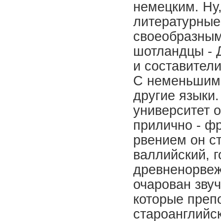
немецким. Ну,
литературные
своеобразным
шотландцы - 
и составител
С неменьшим 
другие языки
университет о
прилично - ф
рвением он с
валлийский, г
древненорвеж
очарован зву
которые преп
староанглийс