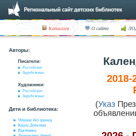
Каталоги
О сайте
ЛО
Авторы:
Кален
Писатели:
Российские
Зарубежные
2018-
Художники:
Российские
Зарубежные
(
Указ
През
Дети и библиотека:
объявлени
Чтение без границ
Книги Детства
Выставки
2026 -
Творчество детей