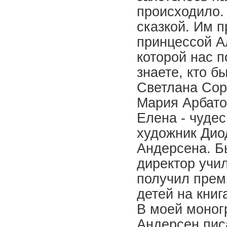
происходило.
сказкой. Им 
принцессой А
которой нас 
знаете, кто 
Светлана Сор
Мария Арбато
Елена - чуде
художник Дио
Андерсена. Б
директор учи
получил прем
детей на книг
В моей моног
Андерсен писа