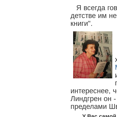
Я всегда го
детстве им н
книги".
интереснее, 
Линдгрен он 
пределами Ш
У Вас самой