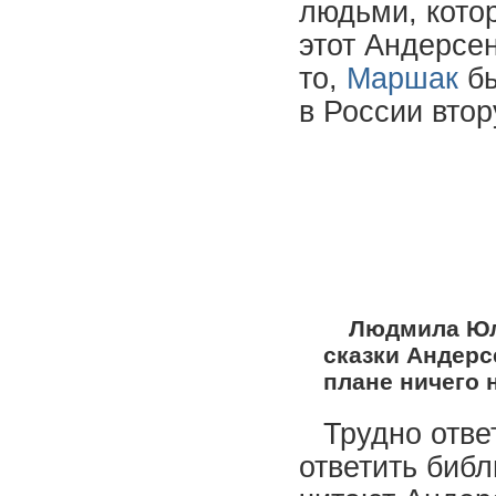
людьми, кото
этот Андерсен
то,
Маршак
бы
в России втор
Людмила Юль
сказки Андерс
плане ничего 
Трудно отве
ответить библ