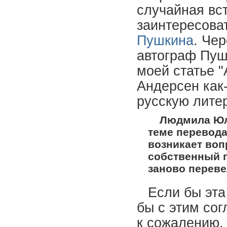
случайная вс
заинтересова
Пушкина
. Че
автограф Пуш
моей статье 
Андерсен как
русскую литер
Людмила Юль
теме перевода
возникает воп
собственный п
заново переве
Если бы эта
бы с этим со
к сожалению,