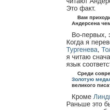
читают Андерс
Это факт.
Вам приходи
Андерсена чем
Во-первых, 
Когда я пере
Тургенева
,
То
я читаю снача
язык соответ
Среди совр
Золотую меда
великого писа
Кроме
Линд
Раньше это 