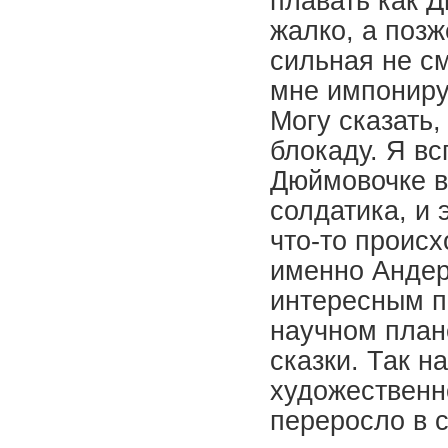
плавать как Д
жалко, а позж
сильная не см
мне импониру
Могу сказать,
блокаду. Я в
Дюймовочке в 
солдатика, и 
что-то происх
именно Андер
интересным п
научном план
сказки. Так н
художественн
переросло в 