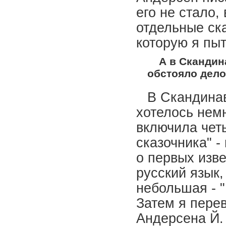
его не стало,
отдельные ска
которую я пыт
А в Скандин
обстояло дел
В Скандинав
хотелось немн
включила четы
сказочника" -
о первых изв
русский язык, 
небольшая - 
Затем я пере
Андерсена Й.