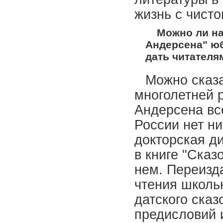
жизнь с чисто
Можно ли н
Андерсена" ю
дать читателя
Можно сказа
многолетней р
Андерсена все
России нет н
докторская ди
в книге "Сказ
нем. Переизд
чтения школь
датского сказ
предисловий 