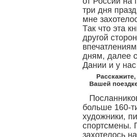
от России на 
три дня праз
мне захотелос
Так что эта к
другой сторо
впечатлениям
дням, далее 
Дании и у нас
Расскажите,
Вашей поездке
Посланнико
больше 160-т
художники, п
спортсмены. 
захотелось на