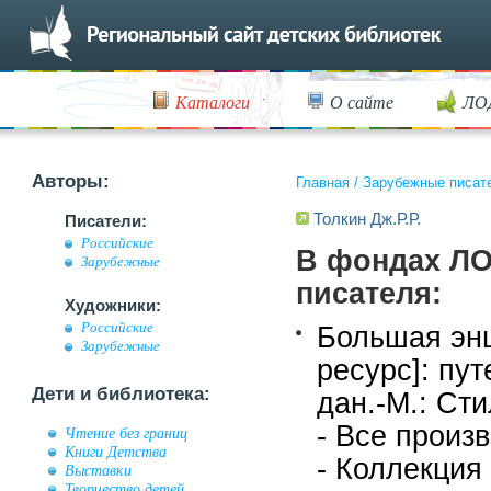
Каталоги
О сайте
ЛО
Авторы:
Главная
/
Зарубежные писат
Толкин Дж.Р.Р.
Писатели:
Российские
В фондах ЛО
Зарубежные
писателя:
Художники:
Российские
Большая энц
Зарубежные
ресурс]: пу
Дети и библиотека:
дан.-М.: Ст
- Все произ
Чтение без границ
Книги Детства
- Коллекция
Выставки
Творчество детей