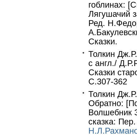
гоблинах: [С
Лягушачий за
Ред. Н.Федо
А.Бакулевски
Сказки.
Толкин Дж.Р
с англ./ Д.Р
Сказки старо
С.307-362
Толкин Дж.Р.
Обратно: [По
Волшебник 
сказка: Пер.
Н.Л.Рахман