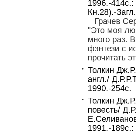
1996.-414c.:
Кн.28).-Загл
Грачев Сер
"Это моя лю
много раз. 
фэнтези с и
прочитать эт
Толкин Дж.Р.
англ./ Д.Р.Р
1990.-254c.
Толкин Дж.Р.
повесть/ Д.Р
Е.Селиванов
1991.-189c.: