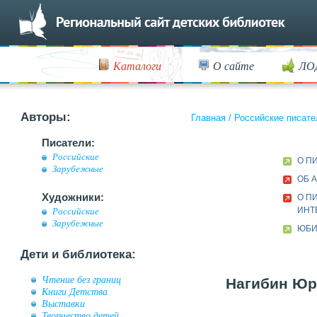
Каталоги
О сайте
ЛО
Авторы:
Главная
/
Российские писате
Писатели:
Российские
О П
Зарубежные
ОБ 
Художники:
О П
ИНТ
Российские
Зарубежные
ЮБИ
Дети и библиотека:
Чтение без границ
Нагибин Юри
Книги Детства
Выставки
Творчество детей