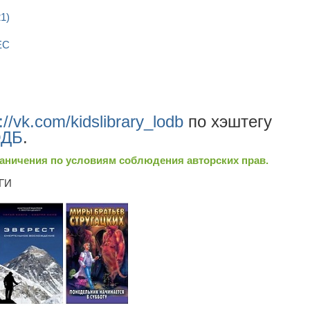
1)
ЕС
://vk.com/kidslibrary_lodb
по хэштегу
ОДБ
.
аничения по условиям соблюдения авторских прав.
ГИ