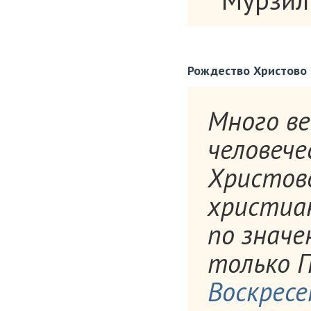
Мурзилк
Рождество Христово
Много век
человеч
Христово
христиан
по знач
только П
Воскрес