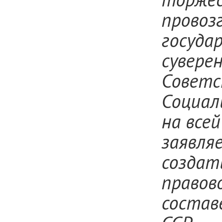
провоз
госуда
сувере
Советс
Социал
на все
заявля
создат
правов
состав