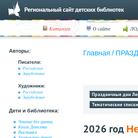
Каталоги
О сайте
ЛО
Авторы:
Главная
/
ПРАЗ
Писатели:
Российские
Зарубежные
Художники:
Российские
Праздничные дни Ле
Зарубежные
Тематические списк
Дети и библиотека:
Чтение без границ
2026 год
Не
Книги Детства
Выставки
Творчество детей