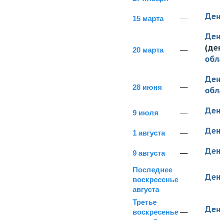
Ден
15 марта
—
Ден
(де
20 марта
—
обл
Ден
28 июня
—
обл
Ден
9 июля
—
Ден
1 августа
—
Ден
9 августа
—
Последнее
Ден
воскресенье
—
августа
Третье
Ден
воскресенье
—