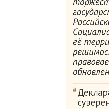
торжест
государ
Российс
Социалис
её терри
решимос
правовое
обновлен
Деклар
сувере