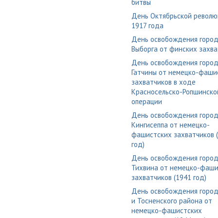
битвы
День Октябрьской револю
1917 года
День освобождения горо
Выборга от финских захва
День освобождения горо
Гатчины от немецко-фаши
захватчиков в ходе
Красносельско-Ропшинско
операции
День освобождения горо
Кингисеппа от немецко-
фашистских захватчиков 
год)
День освобождения горо
Тихвина от немецко-фаши
захватчиков (1941 год)
День освобождения город
и Тосненского района от
немецко-фашистских