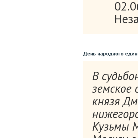
02.
Неза
День народного един
В судьбо
земское 
князя Д
нижегор
Кузьмы М