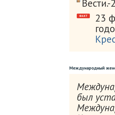
Вести.-
23 ф
год
Кре
Международный женс
Междуна
был уста
Междуна