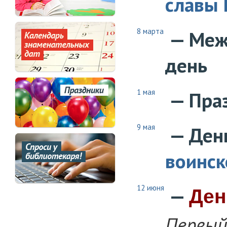
славы 
8 марта
— Меж
день
1 мая
— Праз
9 мая
— Ден
воинск
12 июня
—
Ден
Первый