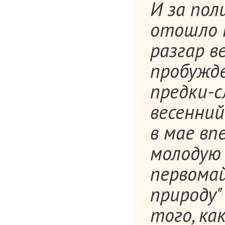
И за пол
отошло н
разгар в
пробужде
предки-
весенний
в мае вп
молодую 
первомай
природу"
того, ка