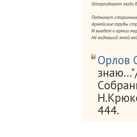
Отпразднуют люди бе
Поднимут старинны
Армейские трубы стр
И выедет к армии ма
Не видевший этой во
Орлов С
знаю...
Собрани
Н.Крюко
444.