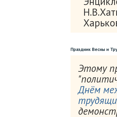
Энцикло
Н.В.Хат
Харьков
Праздник Весны и Тр
Этому п
"политич
Днём ме
трудящи
демонстр