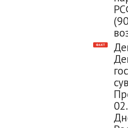
РС
(90
во
Де
Де
го
су
Пр
02
Дн