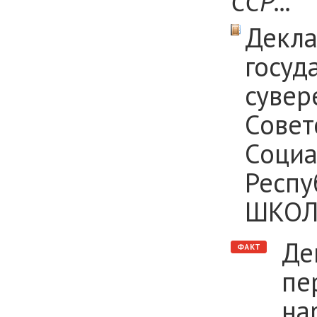
ССР...
Декла
госуд
сувер
Совет
Социа
Респу
ШКОЛЕ
Де
пе
на