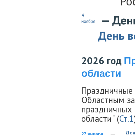
Ро
4
— День
ноября
День в
2026 год
П
области
Праздничные 
Областным за
праздничных 
области" (
Ст.1
Ден
27 января
—