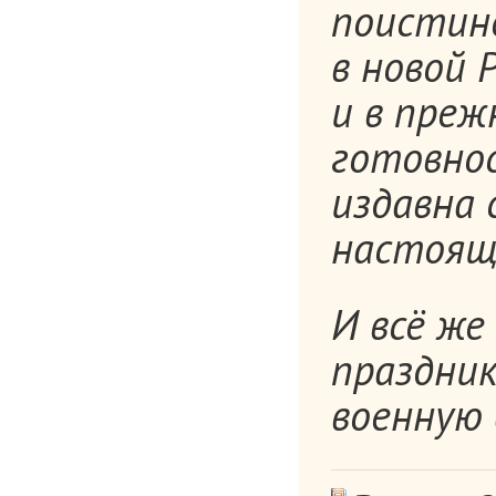
поистин
в новой 
и в преж
готовно
издавна 
настоящ
И всё же
праздник
военную 