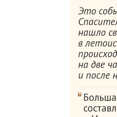
Это собы
Спасител
нашло с
в летоис
происход
на две ч
и после н
Больша
состав