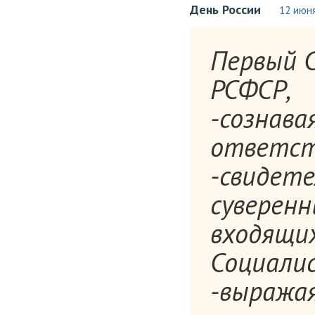
День России
12 июн
Первый 
РСФСР,
-сознава
ответств
-свидете
суверенн
входящих
Социалис
-выражая