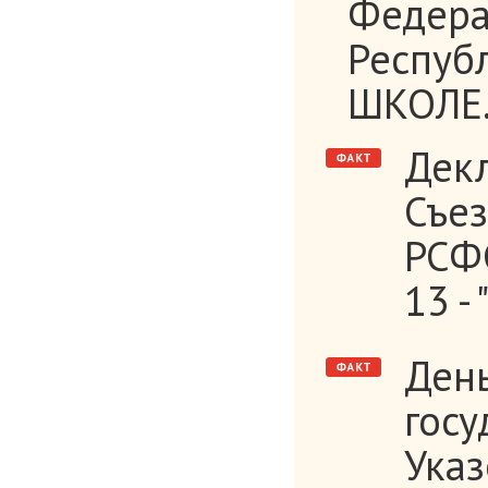
Федера
Респуб
ШКОЛЕ.-
Дек
Съе
РСФС
13 -
День
госу
Указ