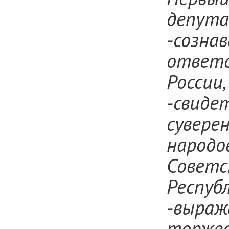
депута
-созна
ответс
России,
-свиде
сувере
народо
Советс
Республ
-выраж
торже