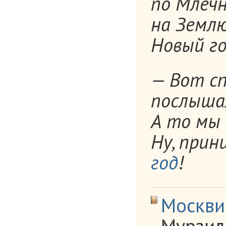
по Млеч
на Землю
Новый го
— Вот сп
послышал
А то мы 
Ну, при
год
!
Москви