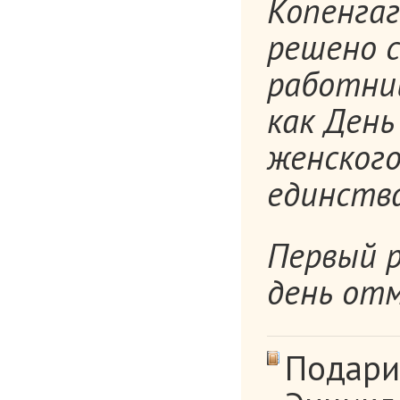
Копенгаг
решено 
работниц
как Ден
женского
единства
Первый 
день отм
Подари 