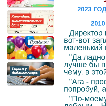
2023 ГО
2010
Директор 
вот-вот зап
маленький 
"Да ладно
лучше бы п
чему, в это
"Ага - про
попробуй, а
"По-моему
добрым... Н