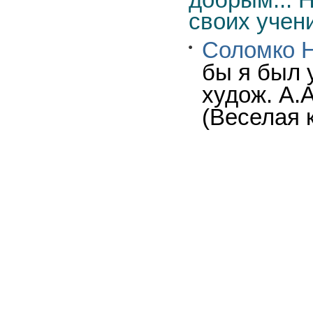
своих учени
Соломко Н
бы я был 
худож. А.А
(Веселая 