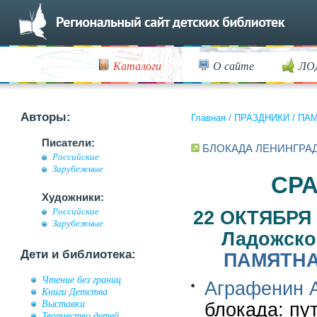
Каталоги
О сайте
ЛО
Авторы:
Главная
/
ПРАЗДНИКИ
/
ПАМ
Писатели:
БЛОКАДА ЛЕНИНГРА
Российские
Зарубежные
СРА
Художники:
Российские
22 ОКТЯБРЯ 
Зарубежные
Ладожском
Дети и библиотека:
ПАМЯТНА
Чтение без границ
Аграфенин А
Книги Детства
Выставки
блокада: пут
Творчество детей