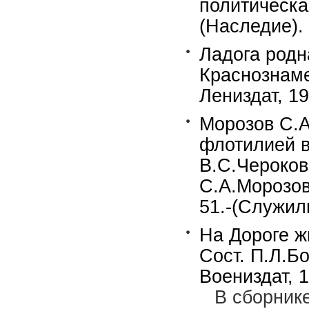
политическая
(Наследие).
Ладога родн
Краснознаме
Лениздат, 19
Морозов С.
флотилией в
В.С.Чероков
С.А.Морозов
51.-(Служил
На Дороге ж
Сост. П.Л.Б
Воениздат, 1
В сборник