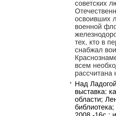
советских л
Отечественн
освоивших л
военной фло
железнодоро
тех, кто в 
снабжал вои
Краснознаме
всем необхо
рассчитана 
Над Ладогой
выставка: к
области; Ле
библиотека; 
2008.-16c.: