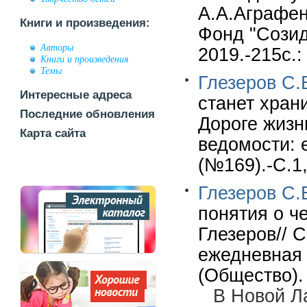
А.А.Аграфен
Книги и произведения:
Фонд "Сози
Авторы
2019.-215c.:
Книги и произведения
Темы
Глезеров С.
Интересные адреса
станет хран
Последние обновления
Дороге жизн
Карта сайта
ведомости: 
(№169).-С.1,
Глезеров С.
понятия о ч
Глезеров// 
ежедневная г
(Общество).
В Новой Л