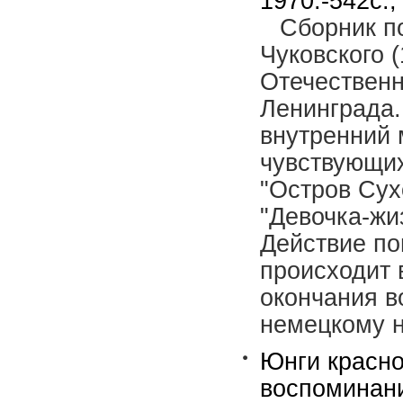
1970.-542с.,
Сборник п
Чуковского 
Отечественн
Ленинграда.
внутренний 
чувствующих
"Остров Сух
"Девочка-жиз
Действие по
происходит 
окончания в
немецкому н
Юнги красно
воспоминани