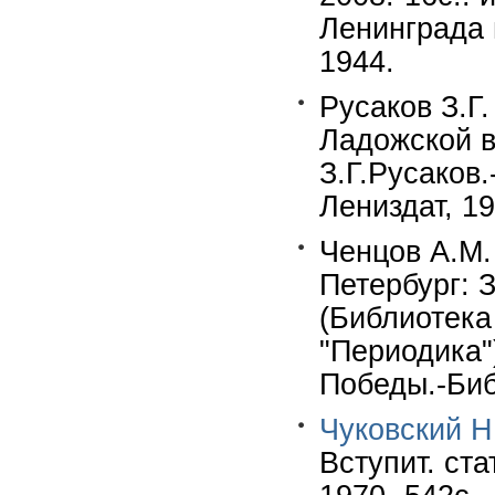
Ленинграда 
1944.
Русаков З.Г
Ладожской в
З.Г.Русаков.
Лениздат, 19
Ченцов А.М.
Петербург: З
(Библиотека
"Периодика"
Победы.-Биб
Чуковский Н
Вступит. ст