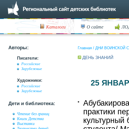
Каталоги
О сайте
ЛО
Авторы:
Главная
/
ДНИ ВОИНСКОЙ 
ДЕНЬ ЗНАНИЙ
Писатели:
Российские
Зарубежные
Художники:
25 ЯНВАРЯ
Российские
Зарубежные
Абубакирова
Дети и библиотека:
практики пе
Чтение без границ
культурный 
Книги Детства
Выставки
Творчество детей