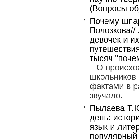
(Вопросы обу
Почему шпар
Полозкова//
девочек и их
путешествия
тысяч "почем
О происхо
школьников 
фактами в р
звучало.
Пылаева Т.Ю
день: истор
язык и лите
популярный 