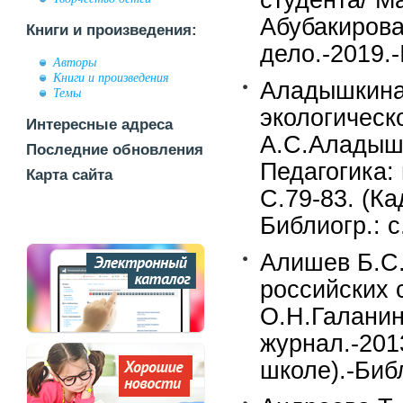
студента/ М
Абубакирова
Книги и произведения:
дело.-2019.-
Авторы
Книги и произведения
Аладышкина
Темы
экологическ
Интересные адреса
А.С.Аладышк
Последние обновления
Педагогика:
Карта сайта
С.79-83. (Ка
Библиогр.: с
Алишев Б.С.
российских 
О.Н.Галанин
журнал.-201
школе).-Библ