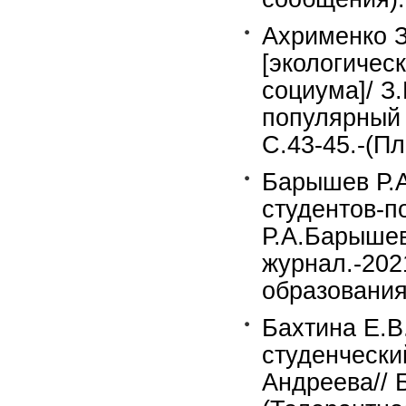
Ахрименко З
[экологичес
социума]/ З
популярный 
С.43-45.-(П
Барышев Р.
студентов-п
Р.А.Барышев
журнал.-202
образования)
Бахтина Е.В
студенчески
Андреева// 