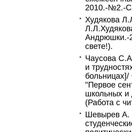
2010.-№2.-С
Худякова Л.
Л.Л.Худяков
Андрюшки.-2
свете!).
Чаусова С.А
и трудностях
больницах]/
"Первое сен
школьных и 
(Работа с чи
Шевырев А. 
студенческие