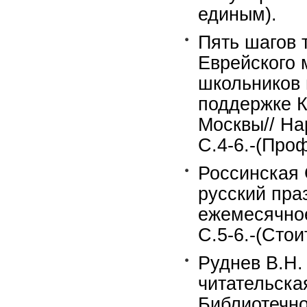
единым).
Пять шагов 
Еврейского 
школьников 
поддержке К
Москвы// На
С.4-6.-(Про
Россинская 
русский пра
ежемесячное
С.5-6.-(Стои
Руднев В.Н.
читательска
Библиотечно