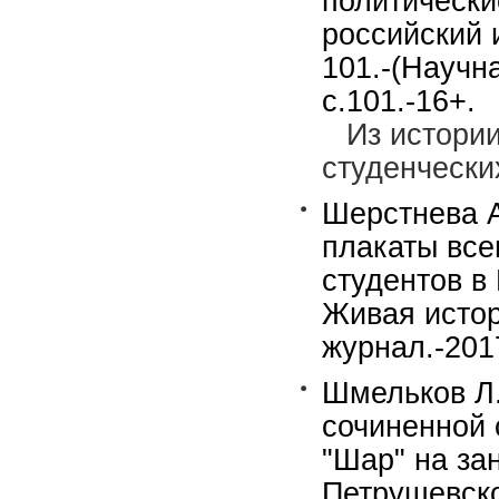
политически
российский 
101.-(Научн
с.101.-16+.
Из истори
студенчески
Шерстнева А
плакаты вс
студентов в
Живая истор
журнал.-201
Шмельков Л.
сочиненной 
"Шар" на за
Петрушевско