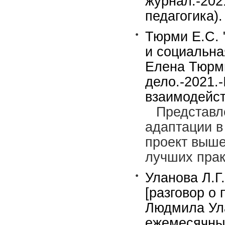
журнал.-202
педагогика).
Тюрми Е.С. 
и социальна
Елена Тюрми
дело.-2021.
взаимодейст
Представл
адаптации в
проект выше
лучших прак
Уланова Л.Г
[разговор о
Людмила Ула
ежемесячный