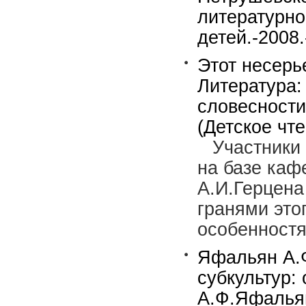
литературн
детей.-2008
Этот несерье
Литература:
словесности.
(Детское чте
Участники
на базе каф
А.И.Герцена
гранями это
особенностя
Яфальян А.Ф
субкультур:
А.Ф.Яфальян