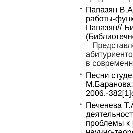
Папазян В.А
работы-функ
Папазян// Б
(Библиотечно
Представл
абитуриенто
в современн
Песни студе
М.Баранова;
2006.-382[1
Печенева Т.
деятельност
проблемы к 
научно-теор