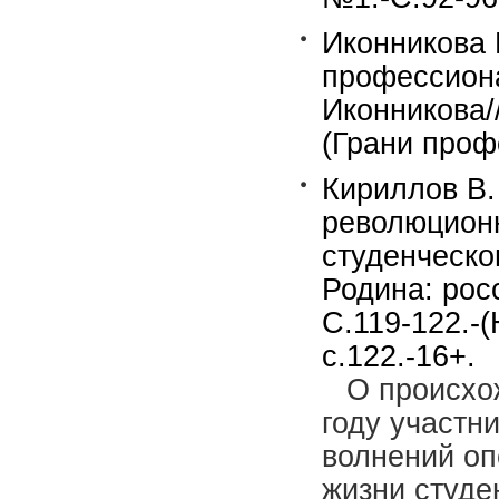
Иконникова 
профессиона
Иконникова/
(Грани проф
Кириллов В.
революцион
студенческо
Родина: рос
С.119-122.-
с.122.-16+.
О происхо
году участн
волнений оп
жизни студе