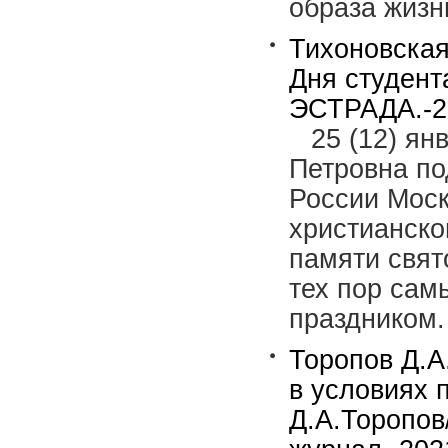
образа жизн
Тихоновская
Дня студен
ЭСТРАДА.-20
25 (12) ян
Петровна по
России Моск
христианско
памяти свят
тех пор са
праздником.
Торопов Д.А
в условиях 
Д.А.Торопов