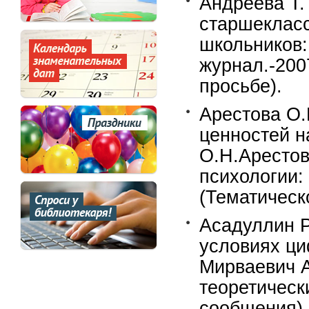
Андреева Т.
старшекласс
школьников:
журнал.-200
просьбе).
Арестова О.
ценностей н
О.Н.Арестов
психологии:
(Тематическ
Асадуллин Р
условиях ци
Мирваевич А
теоретическ
сообщения).-