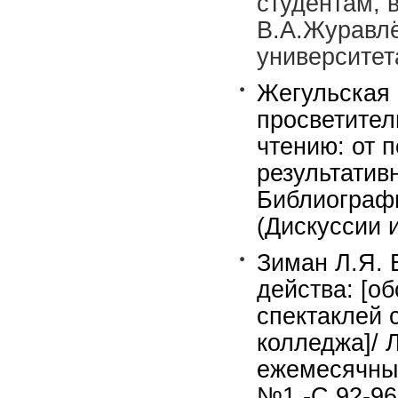
студентам, 
В.А.Журавлё
университет
Жегульская 
просветител
чтению: от 
результатив
Библиографи
(Дискуссии и
Зиман Л.Я. 
действа: [о
спектаклей 
колледжа]/ 
ежемесячный
№1.-С.92-96