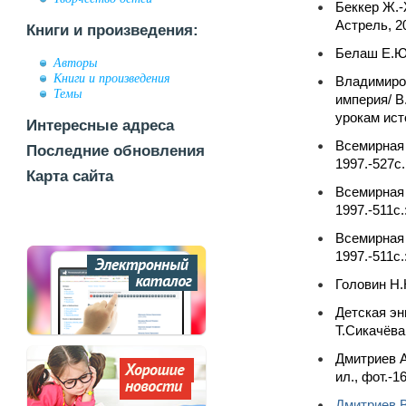
Беккер Ж.-
Астрель, 2
Книги и произведения:
Белаш Е.Ю.
Авторы
Книги и произведения
Владимиров
Темы
империя/ В
урокам исто
Интересные адреса
Всемирная 
Последние обновления
1997.-527с.
Карта сайта
Всемирная 
1997.-511с.
Всемирная 
1997.-511с.
Головин Н.
Детская эн
Т.Сикачёва
Дмитриев А
ил., фот.-1
Дмитриев В