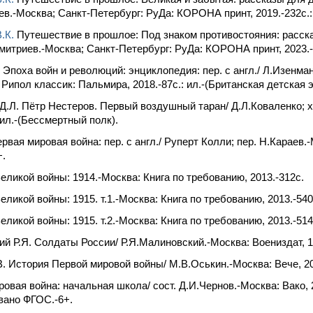
ев.-Москва; Санкт-Петербург: РуДа: КОРОНА принт, 2019.-232c.:
.К.
Путешествие в прошлое: Под знаком противостояния: расск
Дмитриев.-Москва; Санкт-Петербург: РуДа: КОРОНА принт, 2023.-2
 Эпоха войн и революций: энциклопедия: пер. с англ./ Л.Изенман
 Рипол классик: Пальмира, 2018.-87c.: ил.-(Британская детская 
Д.Л. Пётр Нестеров. Первый воздушный таран/ Д.Л.Коваленко; 
 ил.-(Бессмертный полк).
ервая мировая война: пер. с англ./ Руперт Колли; пер. Н.Караев.
+.
еликой войны: 1914.-Москва: Книга по требованию, 2013.-312c.
еликой войны: 1915. т.1.-Москва: Книга по требованию, 2013.-540
еликой войны: 1915. т.2.-Москва: Книга по требованию, 2013.-514
й Р.Я. Солдаты России/ Р.Я.Малиновский.-Москва: Воениздат, 19
. История Первой мировой войны/ М.В.Оськин.-Москва: Вече, 2014
овая война: начальная школа/ сост. Д.И.Чернов.-Москва: Вако, 2
вано ФГОС.-6+.