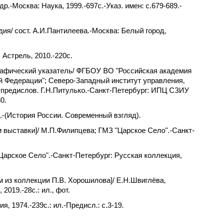
р.-Москва: Наука, 1999.-697с.-Указ. имен: с.679-689.-
я/ сост. А.И.Пантилеева.-Москва: Белый город,
 Астрель, 2010.-220c.
рафический указатель/ ФГБОУ ВО "Российская академия
й Федерации"; Северо-Западный институт управления,
 предислов. Г.Н.Питулько.-Санкт-Петербург: ИПЦ СЗИУ
0.
с.-(История России. Современный взгляд).
 выставки]/ М.П.Филипцева; ГМЗ "Царское Село".-Санкт-
Царское Село".-Санкт-Петербург: Русская коллекция,
 из коллекции П.В. Хорошилова]/ Е.Н.Швиглёва,
019.-28c.: ил., фот.
, 1974.-239с.: ил.-Предисл.: с.3-19.