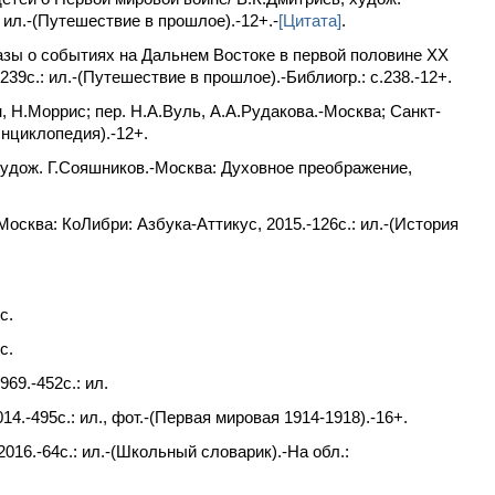
 ил.-(Путешествие в прошлое).-12+.-
[Цитата]
.
азы о событиях на Дальнем Востоке в первой половине ХХ
39c.: ил.-(Путешествие в прошлое).-Библиогр.: с.238.-12+.
, Н.Моррис; пер. Н.А.Вуль, А.А.Рудакова.-Москва; Санкт-
энциклопедия).-12+.
худож. Г.Сояшников.-Москва: Духовное преображение,
-Москва: КоЛибри: Азбука-Аттикус, 2015.-126c.: ил.-(История
c.
c.
69.-452с.: ил.
.-495c.: ил., фот.-(Первая мировая 1914-1918).-16+.
016.-64c.: ил.-(Школьный словарик).-На обл.: