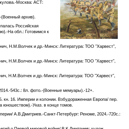
ркулова.-Москва: АСТ:
-(Военный архив).
спалась Российская
ю).-На обл.: Готовимся к
йнич, Н.М.Волчек и др.-Минск: Литература: ТОО "Харвест",
йнич, Н.М.Волчек и др.-Минск: Литература: ТОО "Харвест",
йнич, Н.М.Волчек и др.-Минск: Литература: ТОО "Харвест",
014.-543c.: 8л. фото.-(Военные мемуары).-12+.
5. кн. 16. Империи и колонии. Взбудораженная Европа/ пер.
а юношеством).-Указ. в конце томов.
перии/ А.В.Дмитриев.-Санкт-Петербург: Реноме, 2024.-720c.:
етей о Первой мировой войне/ В.К.Дмитриев; худож.