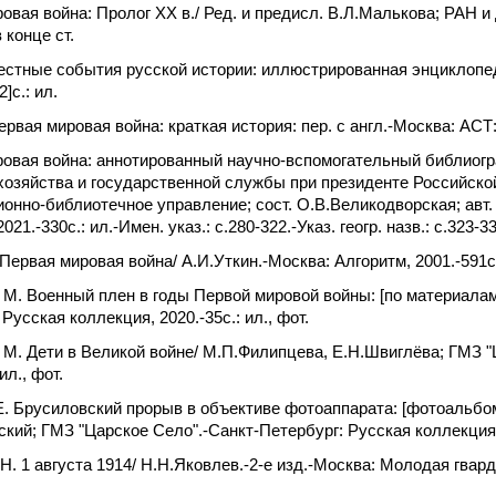
овая война: Пролог XX в./ Ред. и предисл. В.Л.Малькова; РАН и д
 конце ст.
стные события русской истории: иллюстрированная энциклопеди
2]c.: ил.
ервая мировая война: краткая история: пер. с англ.-Москва: АСТ:
овая война: аннотированный научно-вспомогательный библиог
хозяйства и государственной службы при президенте Российско
нно-библиотечное управление; сост. О.В.Великодворская; авт.
21.-330c.: ил.-Имен. указ.: с.280-322.-Указ. геогр. назв.: с.323-33
 Первая мировая война/ А.И.Уткин.-Москва: Алгоритм, 2001.-591
М. Военный плен в годы Первой мировой войны: [по материалам
Русская коллекция, 2020.-35c.: ил., фот.
М. Дети в Великой войне/ М.П.Филипцева, Е.Н.Швиглёва; ГМЗ "
ил., фот.
. Брусиловский прорыв в объективе фотоаппарата: [фотоальбом
ский; ГМЗ "Царское Село".-Санкт-Петербург: Русская коллекция, 2
. 1 августа 1914/ Н.Н.Яковлев.-2-е изд.-Москва: Молодая гвардия