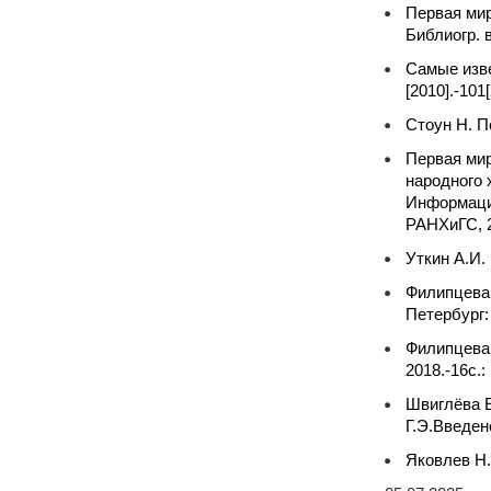
Первая мир
Библиогр. в
Самые изве
[2010].-101[
Стоун Н. П
Первая мир
народного 
Информацио
РАНХиГС, 20
Уткин А.И.
Филипцева 
Петербург: 
Филипцева 
2018.-16c.: 
Швиглёва Е
Г.Э.Введен
Яковлев Н.Н