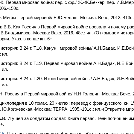
Ж. Первая мировая война: пер. с фр./ Ж.-Ж.Беккер; пер. И.В.Ме
006.-159c.
 Мифы Первой мировой/ Е.Ю.Белаш.-Москва: Вече, 2012.-413c.
 В.В. Как Россия в Первой мировой войне воевала и почему ра
.В.Владимиров.-Москва: Вако, 2016.-48c.: ил.-(Открываем истори
рии.-Указ. в конце кн.-6+.
история: В 24 т. Т.18. Канун I мировой войны/ А.Н.Бадак, И.Е.Во
: ил.
история: В 24 т. Т.19. Первая мировая война/ А.Н.Бадак, И.Е.Во
: ил.
история: В 24 т. Т.20. Итоги I мировой войны/ А.Н.Бадак, И.Е.Во
: ил.
Н. Россия в Первой мировой войне/ Н.Н.Головин.-Москва: Вече, 2
циклопедия в 10 томах, 20 книгах: перевод с французского. кн. 1
, Ю.Крижевская.-Москва: ТЕРРА, 1995.-191c.: ил.-(Открытие мир
.В. И ушёл за солдатом солдат. Книга первая. Тени погибшей им
6+.
.К.
Путешествие в прошлое: Великая и забытая: рассказы для д