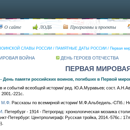
О сайте
ЛОДБ
Программы и проекты
ВОИНСКОЙ СЛАВЫ РОССИИ
/
ПАМЯТНЫЕ ДАТЫ РОССИИ
/
Первая мир
ИРОВАЯ ВОЙНА
ДЕНЬ ГЕРОЕВ ОТЕЧЕСТВА
ПЕРВАЯ МИРОВА
- День памяти российских воинов, погибших в Первой миров
в и событий всеобщей истории/ ред. Ю.А.Муравьев; сост. А.Н.А
 2001.-221с.
 М.Ф.
Рассказы по всемирной истории/ М.Ф.Альбедиль.-СПб.: Нор
И.
Петербург - 1914 - Петроград: хронологическая мозаика столи
нкт-Петербург: Центрполиграф: Русская тройка, 2014.-576c.: 17л
).