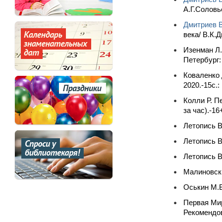
А.Г.Соловь
Дмитриев В
века/ В.К.
Изенман Л.
Петербург:
Коваленко 
2020.-15c.:
Колли Р. П
за час).-16
Летопись В
Летопись В
Летопись В
Малиновски
Оськин М.В
Первая Мир
Рекомендо