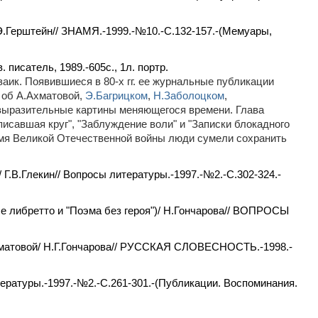
/ Э.Герштейн// ЗНАМЯ.-1999.-№10.-С.132-157.-(Мемуары,
писатель, 1989.-605с., 1л. портр.
заик. Появившиеся в 80-х гг. ее журнальные публикации
 об А.Ахматовой,
Э.Багрицком
,
Н.Заболоцком
,
е выразительные картины меняющегося времени. Глава
исавшая круг", "Заблуждение воли" и "Записки блокадного
ремя Великой Отечественной войны люди сумели сохранить
 Г.В.Глекин// Вопросы литературы.-1997.-№2.-С.302-324.-
ные либретто и "Поэма без героя")/ Н.Гончарова// ВОПРОСЫ
 Ахматовой/ Н.Г.Гончарова// РУССКАЯ СЛОВЕСНОСТЬ.-1998.-
тературы.-1997.-№2.-С.261-301.-(Публикации. Воспоминания.