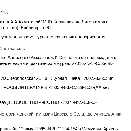
-118.
ства А.А.Ахматовой/ М.Ю.Борщевская// Литература в
ерство).-Библиогр.: с.97.
, учимся, играем: журнал-справочник сценариев для
1-х классов.
нне Андреевне Ахматовой. К 125-летию со дня рождения.
ение: научно-практический журнал.-2016.-№1.-С.55-58.-
.С.Вербловская.-СПб.: Журнал "Нева", 2002.-336c.: ил.
 ВОПРОСЫ ЛИТЕРАТУРЫ.-1995.-№3.-С.138-153.-(XX век:
ева// ДЕТСКОЕ ТВОРЧЕСТВО.-1997.-№2.-С.8-9.-
истории женской гимназии Царского Села, где училась Анна
рнштейн// Знамя.-1995.-№9.-С.134-154.-(Мемуары. Архивы.