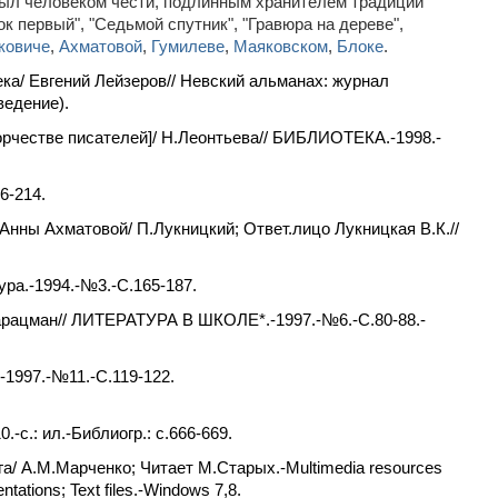
был человеком чести, подлинным хранителем традиций
к первый", "Седьмой спутник", "Гравюра на дереве",
ковиче
,
Ахматовой
,
Гумилеве
,
Маяковском
,
Блоке
.
ека/ Евгений Лейзеров// Невский альманах: журнал
ведение).
творчестве писателей]/ Н.Леонтьева// БИБЛИОТЕКА.-1998.-
6-214.
Анны Ахматовой/ П.Лукницкий; Ответ.лицо Лукницкая В.К.//
ра.-1994.-№3.-С.165-187.
Марацман// ЛИТЕРАТУРА В ШКОЛЕ*.-1997.-№6.-С.80-88.-
-1997.-№11.-С.119-122.
-c.: ил.-Библиогр.: с.666-669.
а/ А.М.Марченко; Читает М.Старых.-Multimedia resources
tations; Text files.-Windows 7,8.