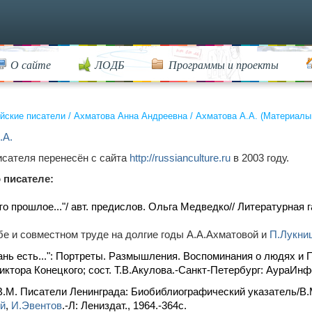
О сайте
ЛОДБ
Программы и проекты
йские писатели
/
Ахматова Анна Андреевна
/
Ахматова А.А. (Материалы
.А.
исателя перенесён с сайта
http://russianculture.ru
в 2003 году.
 писателе:
то прошлое..."/ авт. предислов. Ольга Медведко// Литературная г
е и совместном труде на долгие годы А.А.Ахматовой и
П.Лукни
ань есть...": Портреты. Размышления. Воспоминания о людях 
иктора Конецкого; сост. Т.В.Акулова.-Санкт-Петербург: АураИнфо,
.М. Писатели Ленинграда: Биобиблиографический указатель/В.
ий
,
И.Эвентов
.-Л: Лениздат., 1964.-364c.