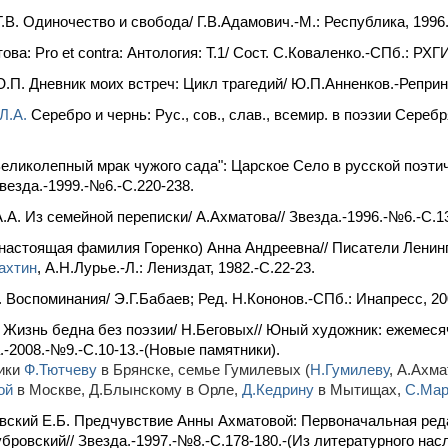
.В. Одиночество и свобода/ Г.В.Адамович.-М.: Республика, 1996
ва: Pro et contra: Антология: Т.1/ Сост. С.Коваленко.-СПб.: РХГИ,
.П. Дневник моих встреч: Цикл трагедий/ Ю.П.Анненков.-Репринт. 
Л.А.
Серебро и чернь: Рус., сов., слав., всемир. в поэзии Серебр
Великолепный мрак чужого сада": Царское Село в русской поэти
Звезда.-1999.-№6.-C.220-238.
.А. Из семейной переписки/ А.Ахматова// Звезда.-1996.-№6.-С.1
настоящая фамилия Горенко) Анна Андреевна// Писатели Ленинг
ахтин
, А.Н.Лурье.-Л.: Лениздат, 1982.-C.22-23.
. Воспоминания/ Э.Г.Бабаев; Ред. Н.Кононов.-СПб.: Инапресс, 200
 Жизнь бедна без поэзии/ Н.Беговых// Юный художник: ежемеся
-2008.-№9.-С.10-13.-(Новые памятники).
ики
Ф.Тютчеву
в Брянске, семье Гумилевых (
Н.Гумилеву
, А.Ахм
ой
в Москве, Д.Блынскому в Орле,
Д.Кедрину
в Мытищах,
С.Ма
ский Е.Б. Предчувствие Анны Ахматовой: Первоначальная редак
бровский// Звезда.-1997.-№8.-С.178-180.-(Из литературного нас