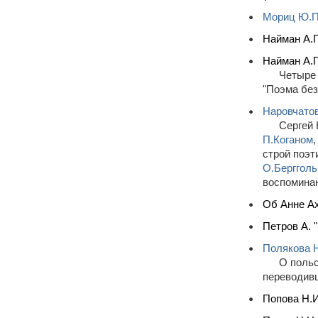
Мориц Ю.П
Найман А.Г
Найман А.Г
Четыре 
"Поэма без
Наровчатов
Сергей 
П.Коганом
строй поэт
О.Берггол
воспоминан
Об Анне Ах
Петров А. 
Полякова 
О польс
переводивш
Попова Н.И