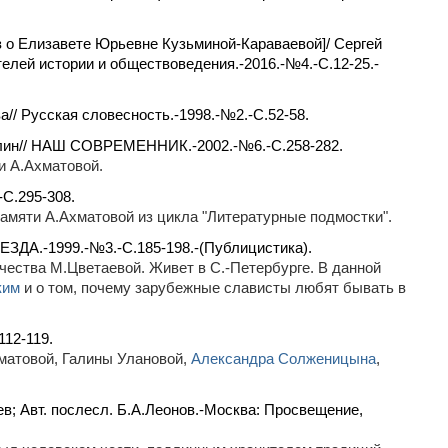
з о Елизавете Юрьевне Кузьминой-Караваевой]/ Сергей
телей истории и обществоведения.-2016.-№4.-С.12-25.-
а// Русская словесность.-1998.-№2.-С.52-58.
ралин// НАШ СОВРЕМЕННИК.-2002.-№6.-С.258-282.
и А.Ахматовой.
С.295-308.
памяти А.Ахматовой из цикла "Литературные подмостки".
ВЕЗДА.-1999.-№3.-С.185-198.-(Публицистика).
чества М.Цветаевой. Живет в С.-Петербурге. В данной
ким
и о том, почему зарубежные слависты любят бывать в
12-119.
матовой, Галины Улановой,
Александра Солженицына
,
уев; Авт. послесл. Б.А.Леонов.-Москва: Просвещение,