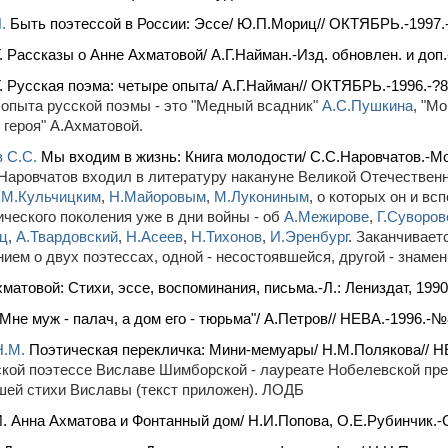
.
Быть поэтессой в России: Эссе/ Ю.П.Мориц// ОКТЯБРЬ.-1997.-
. Рассказы о Анне Ахматовой/ А.Г.Найман.-Изд. обновлен. и доп.-М
. Русская поэма: четыре опыта/ А.Г.Найман// ОКТЯБРЬ.-1996.-?8.
опыта русской поэмы - это "Медный всадник"
А.С.Пушкина
, "М
 героя" А.Ахматовой.
 С.С.
Мы входим в жизнь: Книга молодости/ С.С.Наровчатов.-Мос
Наровчатов входил в литературу накануне Великой Отечественн
,
М.Кульчицким
,
Н.Майоровым
,
М.Лукониным
, о которых он и вс
ического поколения уже в дни войны - об
А.Межирове
,
Г.Суворов
ьц
,
А.Твардовский
,
Н.Асеев
,
Н.Тихонов
,
И.Эренбург
. Заканчивает
ием о двух поэтессах, одной - несостоявшейся, другой - знаме
матовой: Стихи, эссе, воспоминания, письма.-Л.: Лениздат, 1990
"Мне муж - палач, а дом его - тюрьма"/ А.Петров// НЕВА.-1996.-№
Н.М.
Поэтическая перекличка: Мини-мемуары/ Н.М.Полякова// НЕ
кой поэтессе Виславе Шимборской - лауреате Нобелевской прем
ей стихи Виславы (текст приложен). ЛОДБ
. Анна Ахматова и Фонтанный дом/ Н.И.Попова, О.Е.Рубинчик.-СП