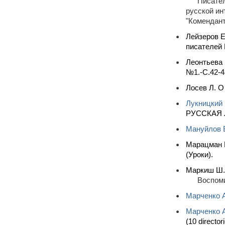
Писател
русской ин
"Комендант
Лейзеров Е
писателей 
Леонтьева 
№1.-С.42-4
Лосев Л. О
Лукницкий 
РУССКАЯ Л
Мануйлов 
Марацман В
(Уроки).
Маркиш Ш. 
Воспоми
Марченко 
Марченко 
(10 directo