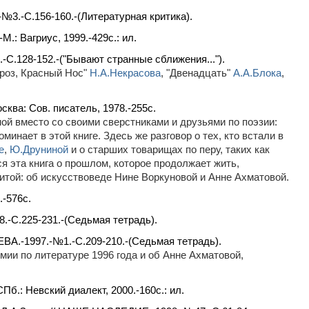
№3.-С.156-160.-(Литературная критика).
.: Вагриус, 1999.-429c.: ил.
-С.128-152.-("Бывают странные сближения...").
ороз, Красный Нос"
Н.А.Некрасова
, "Двенадцать"
А.А.Блока
,
ква: Сов. писатель, 1978.-255с.
ой вместо со своими сверстниками и друзьями по поэзии:
поминает в этой книге. Здесь же разговор о тех, кто встали в
е
,
Ю.Друниной
и о старших товарищах по перу, таких как
ся эта книга о прошлом, которое продолжает жить,
нитой: об искусствоведе Нине Воркуновой и Анне Ахматовой.
.-576c.
8.-С.225-231.-(Седьмая тетрадь).
ВА.-1997.-№1.-С.209-210.-(Седьмая тетрадь).
ии по литературе 1996 года и об Анне Ахматовой,
б.: Невский диалект, 2000.-160c.: ил.