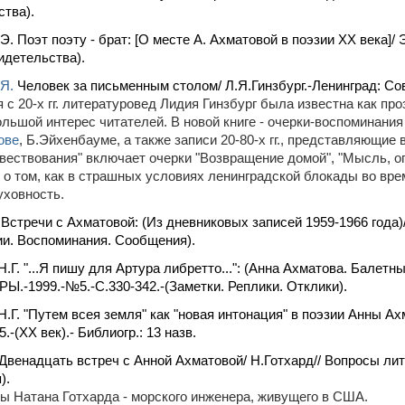
тва).
Э. Поэт поэту - брат: [О месте А. Ахматовой в поэзии XX века]
идетельства).
.Я.
Человек за письменным столом/ Л.Я.Гинзбург.-Ленинград: Сов. 
 с 20-х гг. литературовед Лидия Гинзбург была известна как про
льшой интерес читателей. В новой книге - очерки-воспоминания
ове
, Б.Эйхенбауме, а также записи 20-80-х гг., представляющи
вествования" включает очерки "Возвращение домой", "Мысль, оп
- о том, как в страшных условиях ленинградской блокады во в
уховность.
. Встречи с Ахматовой: (Из дневниковых записей 1959-1966 года)/
и. Воспоминания. Сообщения).
Н.Г. "...Я пишу для Артура либретто...": (Анна Ахматова. Балет
.-1999.-№5.-С.330-342.-(Заметки. Реплики. Отклики).
Н.Г. "Путем всея земля" как "новая интонация" в поэзии Анны
.-(XX век).- Библиогр.: 13 назв.
 Двенадцать встреч с Анной Ахматовой/ Н.Готхард// Вопросы ли
).
 Натана Готхарда - морского инженера, живущего в США.