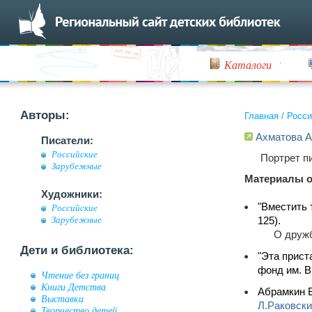
Каталоги
Авторы:
Главная
/
Росси
Ахматова А
Писатели:
Российские
Портрет п
Зарубежные
Материалы о
Художники:
"Вместить 
Российские
125).
Зарубежные
О дружб
Дети и библиотека:
"Эта прист
фонд им. В
Чтение без границ
Книги Детства
Абрамкин В
Выставки
Л.Раковск
Творчество детей