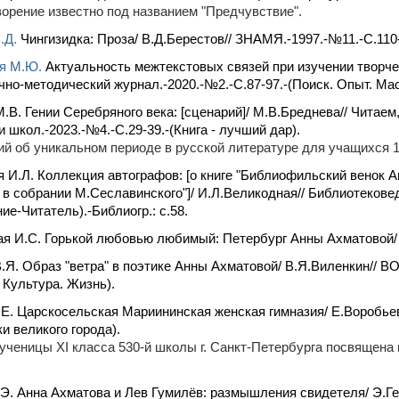
орение известно под названием "Предчувствие".
.Д.
Чингизидка: Проза/ В.Д.Берестов// ЗНАМЯ.-1997.-№11.-С.110
я М.Ю.
Актуальность межтекстовых связей при изучении творче
чно-методический журнал.-2020.-№2.-С.87-97.-(Поиск. Опыт. Маст
.В. Гении Серебряного века: [сценарий]/ М.В.Бреднева// Читаем
и школ.-2023.-№4.-С.29-39.-(Книга - лучший дар).
й об уникальном периоде в русской литературе для учащихся 1
 И.Л. Коллекция автографов: [о книге "Библиофильский венок А
в собрании М.Сеславинского"]/ И.Л.Великодная// Библиотековед
ие-Читатель).-Библиогр.: с.58.
я И.С. Горькой любовью любимый: Петербург Анны Ахматовой/ И
.Я. Образ "ветра" в поэтике Анны Ахматовой/ В.Я.Виленкин//
 Культура. Жизнь).
Е. Царскосельская Мариининская женская гимназия/ Е.Воробь
и великого города).
ученицы XI класса 530-й школы г. Санкт-Петербурга посвящена 
Э. Анна Ахматова и Лев Гумилёв: размышления свидетеля/ Э.Ге