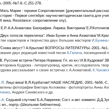
.-2005.-№7-8.-С.251-278.
 Мать Мария - героиня Сопротивления: [документальный расска
История - Первое сентября: научно-методическая газета для учи
X века. Resistance: сопротивление злу).
 Е.Р. А.А.Ахматова: Биография. Лирика: Викторина/ Е.Р.Коточигов
"Двух голосов перекличка": Иван Бунин и Анна Ахматова/ М.К
тве характеров и творчества двух больших мастеров
И.Бунина
 "Снова август"/ А.Крылов// ВОПРОСЫ ЛИТЕРАТУРЫ.-2001.-№1.-
вание двух редакций известной песни
А.Галича
, посвященной 
В. Русские встречи Питера Нормана: Гл. из кн./ И.В.Кудрова// З
кторовна Кудрова - литературовед, критик, исследователь твор
удрова рассказывает о своих встречах с А.Ахматовой,
К.Чуковс
.Я.
Лицо века/ В.Я.Курбатов// НАШЕ НАСЛЕДИЕ.-2001.-№56.-С.1
влены фотографии Виктора Ахломова - фотопортреты Анны Ах
йченко
, Андрея Синявского и др.
.А.
Седьмой спутник/ Б.А.Лавренев; Сост. и авт. коммент. Д.Д.З
: ил., портр.-(Школьная библиотека).