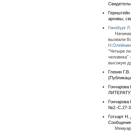
Свидетельс
Гернштейн 
архивы, св
Гинзбург Л
Начиная
вызвали бо
Н.Олейник
"Четыре по
человека" 
высокую д
Глекин Г.В
(Публикаци
Гончарова 
ЛИТЕРАТУРЫ
Гончарова 
№2.-С.27-35
Готхарт Н.
Сообщения
Мемуары