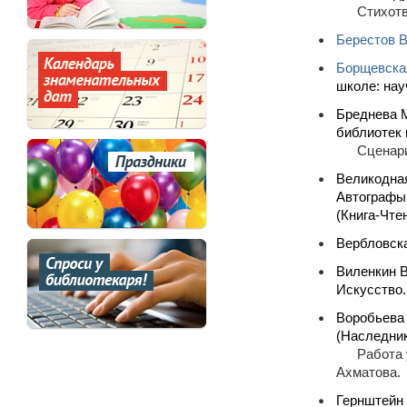
Стихотв
Берестов В
Борщевска
школе: нау
Бреднева М
библиотек 
Сценари
Великодная
Автографы 
(Книга-Чтен
Вербловска
Виленкин В
Искусство.
Воробьева 
(Наследник
Работа 
Ахматова.
Гернштейн 