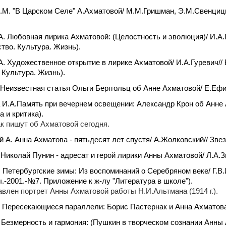
.М. "В Царском Селе" А.Ахматовой/ М.М.Гришман, Э.М.Свенци
А. Любовная лирика Ахматовой: (Целостность и эволюция)/ И.
ство. Культура. Жизнь).
А. Художественное открытие в лирике Ахматовой/ И.А.Гуревич
 Культура. Жизнь).
Неизвестная статья Ольги Берггольц об Анне Ахматовой/ Е.Ефи
И.А.Память при вечернем освещении: Александр Крон об Анне А
а и критика).
ак пишут об Ахматовой сегодня.
 А. Анна Ахматова - пятьдесят лет спустя/ А.Жолковский// Звезд
 Николай Пунин - адресат и герой лирики Анны Ахматовой/ Л.А.З
.
Петербургские зимы: Из воспоминаний о Серебряном веке/ Г.В
.-2001.-№7. Приложение к ж-лу "Литература в школе").
влен портрет Анны Ахматовой работы Н.И.Альтмана (1914 г.).
 Пересекающиеся параллели: Борис Пастернак и Анна Ахматова/
 Безмерность и гармония: (Пушкин в творческом сознании Анны