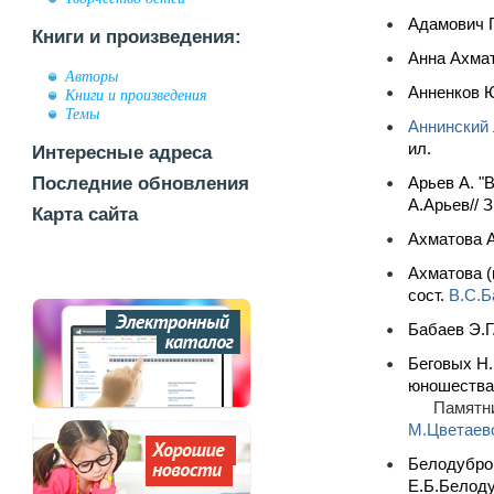
Адамович Г
Книги и произведения:
Анна Ахмато
Авторы
Анненков Ю
Книги и произведения
Темы
Аннинский 
ил.
Интересные адреса
Последние обновления
Арьев А. "
А.Арьев// 
Карта сайта
Ахматова А
Ахматова (
сост.
В.C.Б
Бабаев Э.Г
Беговых Н.
юношества.
Памятн
М.Цветаев
Белодубров
Е.Б.Белоду