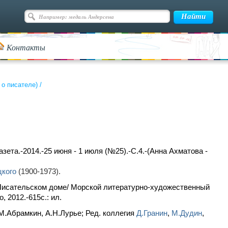
Контакты
 о писателе)
/
азета.-2014.-25 июня - 1 июля (№25).-С.4.-(Анна Ахматова -
цкого
(1900-1973).
и Писательском доме/ Морской литературно-художественный
 2012.-615c.: ил.
М.Абрамкин, А.Н.Лурье; Ред. коллегия
Д.Гранин
,
М.Дудин
,