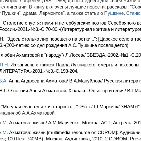
ь Борис Лавренев (1891-1959) до последнего дня своей жизни 
теллигенции. В книгу включены лучшие повести, рассказы: "Соро
 Пушкин", драма "Лермонтов", а также статьи о
Пушкине
,
Станю
. Столетие спустя: памяти петербургских поэтов Серебряного в
России.-2021.-№3.-С.70-80.-(Литературная критика и литературо
Н. "Здесь столько лир повешено на ветки...": [Царское село в 
3.-(200-летию со дня рождения А.С.Пушкина посвящается).
 любви Ахматовой к "народу"/ Л.Лосев// ЗВЕЗДА.-2002.-№1.-С.20
П.Н.
Из записных книжек Павла Лукницкого: смерть и похороны 
ИТЕРАТУРА.-2001.-№3.-С.198-204.
В.А.
Анна Андреевна Ахматова/ В.А.Мануйлов// Русская литерату
.Г. О поэзии Анны Ахматовой: XI класс. Опыт прочтения/ В.Г.
"Могучая евангельская старость...": Эссе/ Ш.Маркиш// ЗНАМЯ*.
нания об А.А.Ахмaтовой.
А.М.
Ахматова: жизнь/ А.М.Марченко.-Москва: АСТ: Астрель, 2010.
А.М.
Ахматова: жизнь [multimedia resource on CDROM]: Аудиокниг
ries; 100 files; 740MB).-Москва: Аудиокнига, 2010.-2 CDROM.-Presen