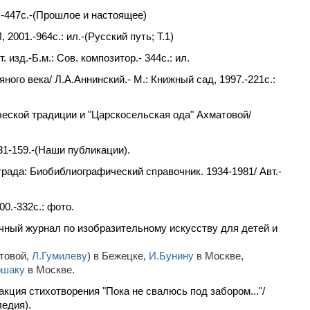
.-447c.-(Прошлое и настоящее)
 2001.-964c.: ил.-(Русский путь; Т.1)
изд.-Б.м.: Сов. композитор.- 344c.: ил.
яного века/ Л.А.Аннинский.- М.: Книжный сад, 1997.-221c.:
ческой традиции и "Царскосельская ода" Ахматовой/
31-159.-(Наши публикации).
рада: Биобиблиографический справочник. 1934-1981/ Авт.-
0.-332c.: фото.
чный журнал по изобразительному искусству для детей и
атовой,
Л.Гумилеву
) в Бежецке,
И.Бунину
в Москве,
ршаку
в Москве.
ция стихотворения "Пока не свалюсь под забором..."/
ледия).