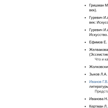
Гришман М
век).
Гуревич И.
век: Искус
Гуревич И.
Искусство.
Ефимов Е. 
Желвакова 
(Эссеистик
Что и к
Жолковский
Зыков Л.А.
Иванов Г.В
литературы
Предста
Иванова Н.
Кертман Л.