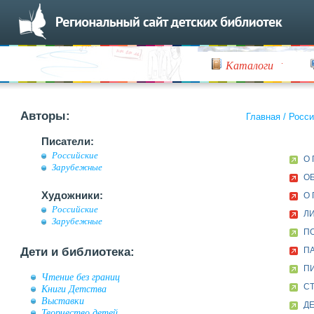
Каталоги
Авторы:
Главная
/
Росси
Писатели:
Российские
О 
Зарубежные
ОБ
Художники:
О 
Российские
ЛИ
Зарубежные
ПО
Дети и библиотека:
ПА
П
Чтение без границ
СТ
Книги Детства
Выставки
ДЕ
Творчество детей