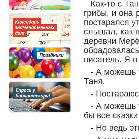
Как-то с Та
грибы, и она 
постарался ут
слышал, как 
деревни Мерё
обрадовалась 
писатель. Я о
- А можешь 
Таня.
- Постараюсь
- А можешь 
бы все сказки
- Но ведь эт