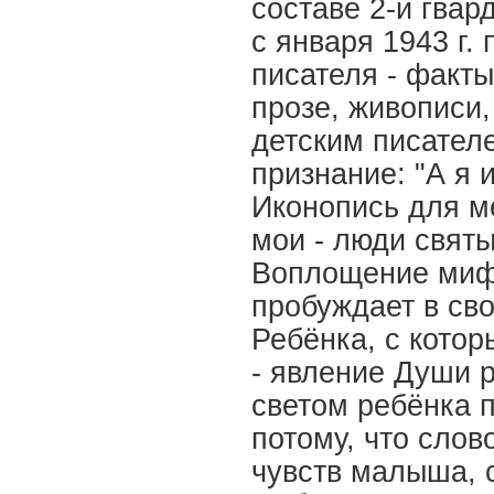
составе 2-й гвар
с января 1943 г.
писателя - факты,
прозе, живописи,
детским писател
признание: "А я 
Иконопись для ме
мои - люди святы
Воплощение мифа
пробуждает в сво
Ребёнка, с котор
- явление Души 
светом ребёнка п
потому, что слов
чувств малыша, 