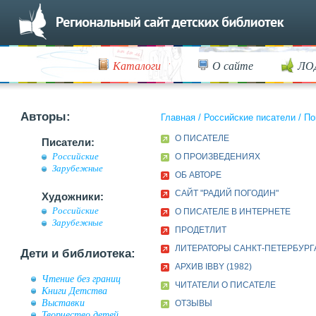
Каталоги
О сайте
ЛО
Авторы:
Главная
/
Российские писатели
/
По
О ПИСАТЕЛЕ
Писатели:
Российские
О ПРОИЗВЕДЕНИЯХ
Зарубежные
ОБ АВТОРЕ
САЙТ "РАДИЙ ПОГОДИН"
Художники:
Российские
О ПИСАТЕЛЕ В ИНТЕРНЕТЕ
Зарубежные
ПРОДЕТЛИТ
ЛИТЕРАТОРЫ САНКТ-ПЕТЕРБУРГА
Дети и библиотека:
АРХИВ IBBY (1982)
Чтение без границ
ЧИТАТЕЛИ О ПИСАТЕЛЕ
Книги Детства
Выставки
ОТЗЫВЫ
Творчество детей