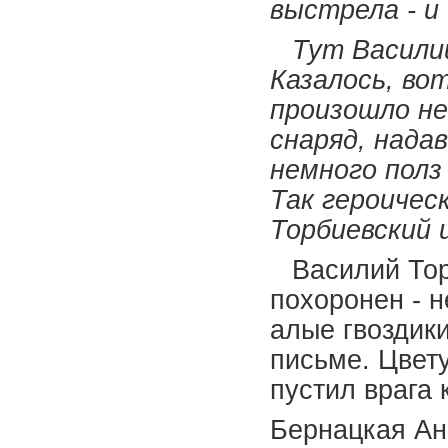
выстрела - и
Тут Василий
Казалось, во
произошло не
снаряд, надав
немного полз 
Так героичес
Торбиевский и
Василий Тор
похоронен - 
алые гвоздик
письме. Цвету
пустил врага 
Бернацкая Ан