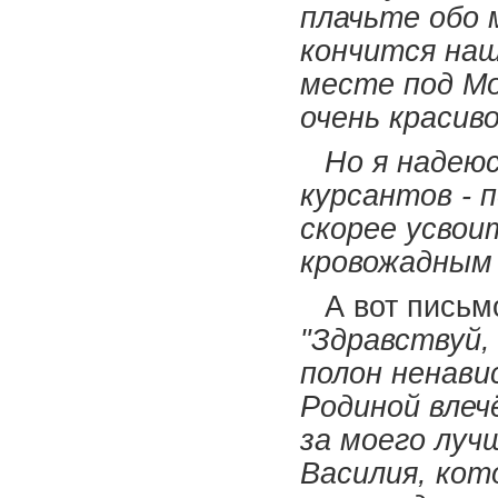
плачьте обо м
кончится наш
месте под Мо
очень красив
Но я надеюс
курсантов - 
скорее усвоит
кровожадным
А вот письм
"Здравствуй,
полон ненави
Родиной влеч
за моего луч
Василия, кот