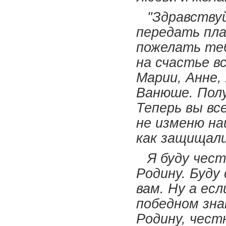
"Здравству
передать пл
пожелать теб
на счастье в
Марии, Анне,
Ванюше. Полу
Теперь вы все
не изменю н
как защищали
Я буду чес
Родину. Буду 
вам. Ну а ес
победном зна
Родину, честн