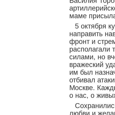
Василия Торб
артиллерийск
маме присыла
5 октября к
направить на
фронт и стре
располагали 
силами, но в
вражеский уд
им был назна
отбивал атаки
Москве. Кажд
о нас, о живы
Сохранилис
любви и жела