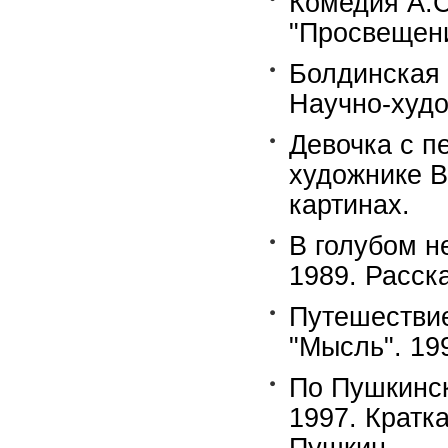
Комедия А.С
"Просвещени
Болдинская о
Научно-худо
Девочка с п
художнике В
картинах.
В голубом н
1989. Расск
Путешествие
"Мысль". 19
По Пушкинск
1997. Кратк