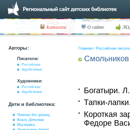
Каталоги
О сайте
ЛО
Авторы:
Главная
/
Российские писате
Смольников
Писатели:
Российские
Зарубежные
Художники:
Российские
Богатыри. Л.
Зарубежные
Тапки-лапки.
Дети и библиотека:
Короткая зар
Чтение без границ
Книги Детства
Федоре Вас
Выставки
Творчество детей