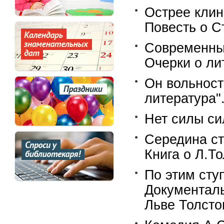
Острее клинк
Повесть о С
Современные
Очерки о ли
Он вольност
литература"
Нет силы си
Середина сто
Книга о Л.Т
По этим ступ
Документаль
Льве Толсто