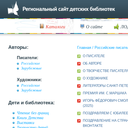
Каталоги
О сайте
ЛО
Авторы:
Главная
/
Российские писате
О ПИСАТЕЛЕ
Писатели:
Российские
ОБ АВТОРЕ
Зарубежные
О ТВОРЧЕСТВЕ ПИСАТЕЛ
О ХУДОЖНИКЕ
Художники:
Российские
ЛИТЕРАТОРЫ САНКТ-ПЕТЕР
Зарубежные
ПРЕМИЯ ИМ. С.МАРШАКА
ИГОРЬ ФЁДОРОВИЧ СМО
Дети и библиотека:
(2025)
Чтение без границ
ПОЗДРАВЛЯЕМ С ЮБИЛЕЕМ
Книги Детства
ПОЗДРАВЛЕНИЕ НА СТРА
Выставки
ВКОНТАКТЕ
Творчество детей