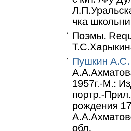
Л.П.Уральска
чка школьник
Поэмы. Requ
Т.С.Харыкин
Пушкин А.С.
А.А.Ахматов
1957г.-М.: И
портр.-Прил.
рождения 179
А.А.Ахматов
обл.