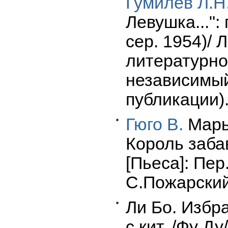
Гумилев Л.Н
Левушка...":
сер. 1954)/ 
литературно
независимый
публикации)
Гюго В.
Марьо
Король забав
[Пьеса]: Пер
С.Пожарский.
Ли Бо. Избра
с кит. /Фу Д