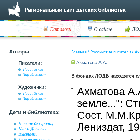
Каталоги
О сайте
ЛО
Авторы:
Главная
/
Российские писатели
/
Ах
Ахматова А.А.
Писатели:
Российские
Зарубежные
В фондах ЛОДБ находятся с
Художники:
Ахматова А.А
Российские
Зарубежные
земле...": С
Сост. М.М.Кр
Дети и библиотека:
Чтение без границ
Лениздат, 19
Книги Детства
Выставки
Творчество детей