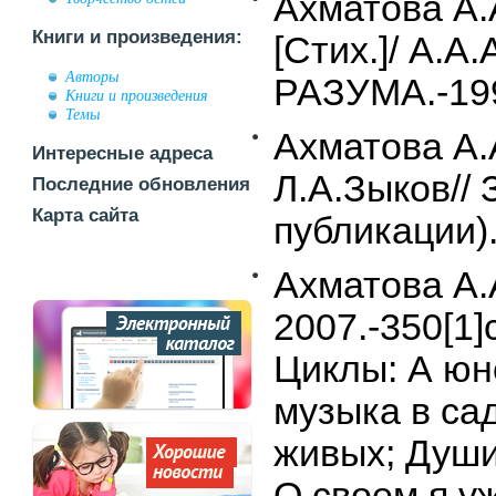
Ахматова А.А
Книги и произведения:
[Стих.]/ А
Авторы
РАЗУМА.-199
Книги и произведения
Темы
Ахматова А.
Интересные адреса
Л.А.Зыков//
Последние обновления
Карта сайта
публикации)
Ахматова А.
2007.-350[1]
Циклы: А юн
музыка в сад
живых; Души
О своем я уж