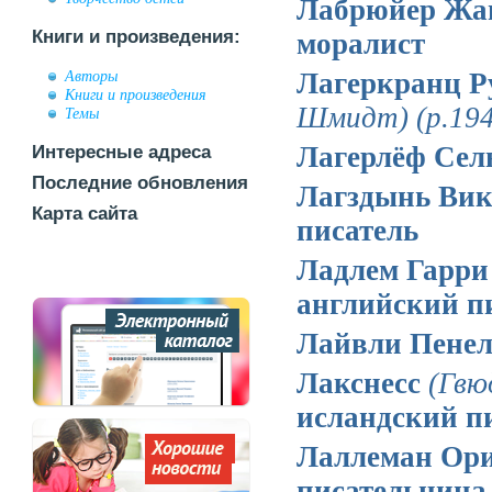
Лабрюйер Жа
Книги и произведения:
моралист
Лагеркранц Р
Авторы
Книги и произведения
Шмидт)
(р.19
Темы
Лагерлёф Се
Интересные адреса
Последние обновления
Лагздынь Вик
Карта сайта
писатель
Ладлем Гарр
английский п
Лайвли Пене
Лакснесс
(Гвю
исландский п
Лаллеман Ор
писательница