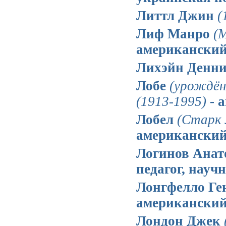
Литтл Джин
(
Лиф Манро
(
американский
Лихэйн Денн
Лобе
(урождён
(1913-1995)
- 
Лобел
(Старк 
американский
Логинов Анат
педагог, науч
Лонгфелло Ге
американский 
Лондон Джек