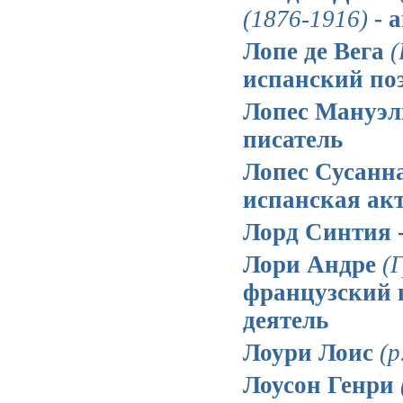
(1876-1916)
- 
Лопе де Вега
(
испанский поэ
Лопес Мануэ
писатель
Лопес Сусанн
испанская акт
Лорд Синтия 
Лори Андре
(
французский 
деятель
Лоури Лоис
(р
Лоусон Генри