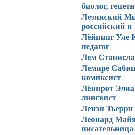
биолог, генет
Лезинский М
российский и
Лёйнинг Уле 
педагог
Лем Станисл
Лемире Саби
комиксист
Лённрот Эли
лингвист
Ленэн Тьерри
Леонард Майя
писательница