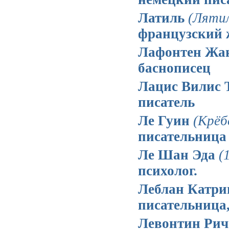
Латиль
(Ляти
французский 
Лафонтен Жа
баснописец
Лацис Вилис 
писатель
Ле Гуин
(Крёб
писательница
Ле Шан Эда
(
психолог.
Леблан Катр
писательница,
Левонтин Рич