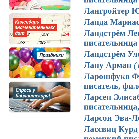
Лангройтер 
Ланда Мариа
Ландстрём Л
писательница
Ландстрём У
Лану Арман
(
Ларошфуко Ф
писатель, фил
Ларсен Элиса
писательница,
Ларсон Эва-
Лассвиц Кур
немецкий пис