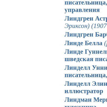
писательница,
управления
Линдгрен Ас
Эриксон)
(1907
Линдгрен Ба
Линде Белла
(
Линде Гунне
шведская пис
Линделл Унн
писательница,
Линделл Эли
иллюстратор
Линдман Ме
художница