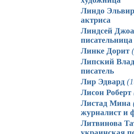
Линдо Эльви
актриса
Линдсей Джо
писательница
Линке Дорит
Липский Вла
писатель
Лир Эдвард
(
Лисон Роберт
Листад Мина
журналист и 
Литвинова Та
украинская по