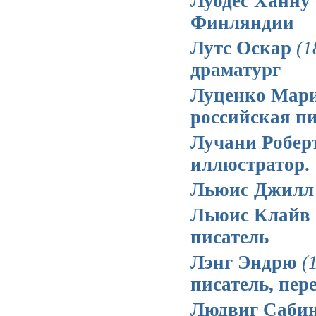
Луодес Ханну 
Финляндии
Лутс Оскар
(1
драматург
Луценко Мари
российская п
Лучани Робер
иллюстратор.
Льюис Джилл 
Льюис Клайв
писатель
Лэнг Эндрю
(
писатель, пер
Людвиг Саби