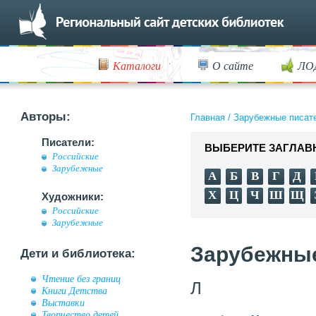
Каталоги
О сайте
ЛО
Авторы:
Главная
/
Зарубежные писат
Писатели:
ВЫБЕРИТЕ ЗАГЛАВ
Российские
Зарубежные
А
Б
В
Г
Д
Х
Ц
Ч
Ш
Щ
Художники:
Российские
Зарубежные
Зарубежные
Дети и библиотека:
Чтение без границ
Л
Книги Детства
Выставки
Творчество детей