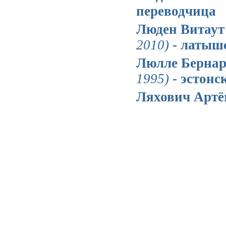
переводчица
Люден Витаут
2010)
- латыш
Люлле Берна
1995)
- эстонс
Ляхович Арт