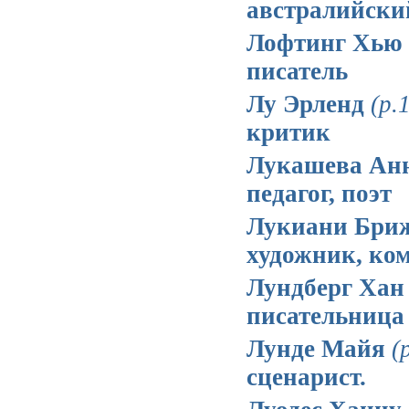
австралийски
Лофтинг Хью
писатель
Лу Эрленд
(р.
критик
Лукашева Ан
педагог, поэт
Лукиани Бри
художник, ко
Лундберг Хан
писательница
Лунде Майя
(
сценарист.