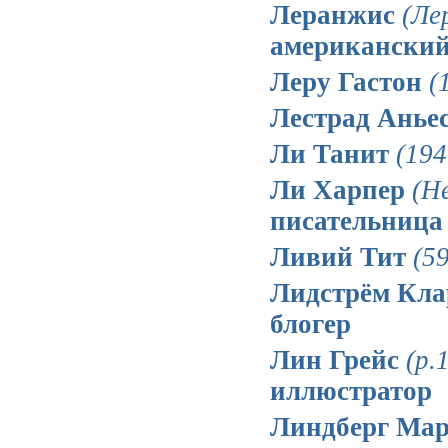
Леранжис
(Ле
американский
Леру Гастон
(
Лестрад Анье
Ли Танит
(194
Ли Харпер
(Н
писательница
Ливий Тит
(59
Лидстрём Кл
блогер
Лин Грейс
(р.
иллюстратор
Линдберг Мар