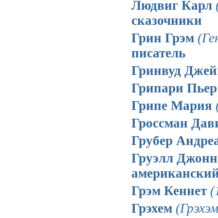
Людвиг Карл
сказочники
Грин Грэм
(Ге
писатель
Гринвуд Дже
Грипари Пье
Грипе Мария
Гроссман Да
Грубер Андре
Груэлл Джон
американский
Грэм Кеннет
(
Грэхем
(Грэхэм