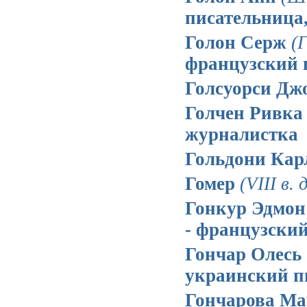
писательница,
Голон Серж
(
французский 
Голсуорси Д
Голчен Ривк
журналистка
Гольдони Ка
Гомер
(VIII в. 
Гонкур Эдмон
- французский
Гончар Олесь
украинский п
Гончарова Ма