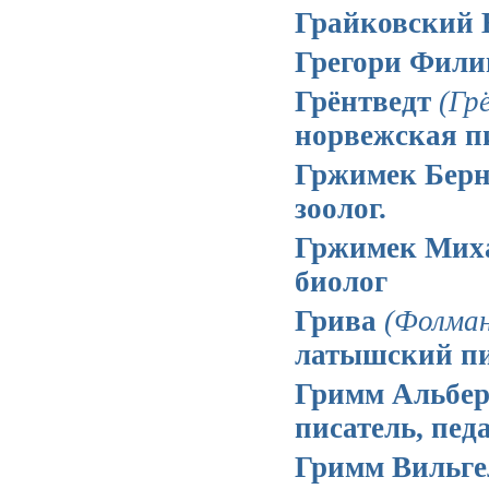
Грайковский 
Грегори Фил
Грёнтведт
(Гр
норвежская п
Гржимек Бер
зоолог.
Гржимек Мих
биолог
Грива
(Фолман
латышский пи
Гримм Альбе
писатель, пед
Гримм Вильг