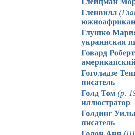
Глейцман Мо
Гленвилл
(Гла
южноафрикан
Глушко Мари
украинская п
Говард Робер
американский
Гоголадзе Тен
писатель
Голд Том
(р. 1
иллюстратор
Голдинг Уил
писатель
Голон Анн
(Ш