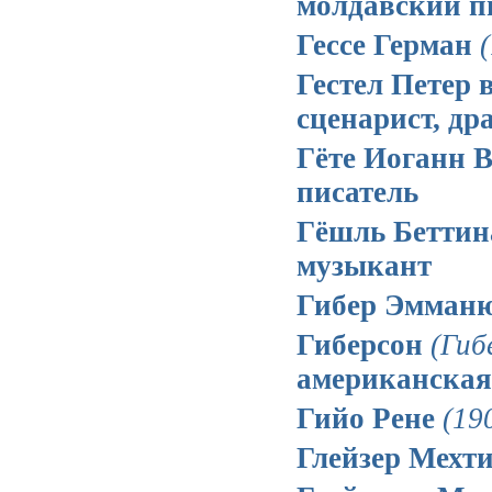
молдавский п
Гессе Герман
Гестел Петер 
сценарист, др
Гёте Иоганн 
писатель
Гёшль Бетти
музыкант
Гибер Эмман
Гиберсон
(Гиб
американская
Гийо Рене
(19
Глейзер Мехт