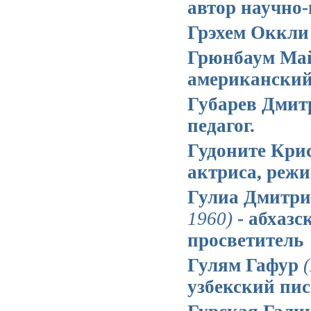
автор научно
Грэхем Оккл
Грюнбаум Ма
американский
Губарев Дмитр
педагог.
Гудоните Кри
актриса, режи
Гулиа Дмитр
1960)
- абхазс
просветитель
Гулям Гафур
узбекский пис