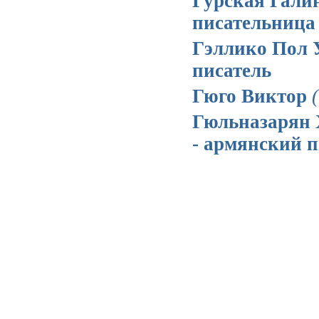
Гурская Гали
писательница
Гэллико Пол
писатель
Гюго Виктор
Гюльназарян
- армянский п