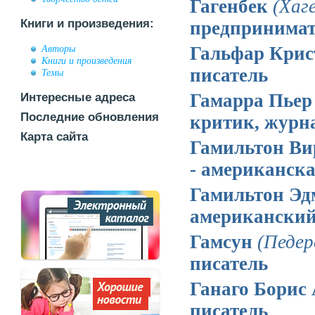
Гагенбек
(Хаг
Книги и произведения:
предпринимат
Гальфар Кри
Авторы
Книги и произведения
писатель
Темы
Гамарра Пье
Интересные адреса
Последние обновления
критик, журн
Карта сайта
Гамильтон В
- американск
Гамильтон Э
американский
Гамсун
(Педер
писатель
Ганаго Борис
писатель