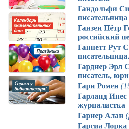
Гандольфи С
писательница
Ганзен Пётр 
российский пе
Ганнетт Рут 
писательница
Гарднер Эрл 
писатель, юри
Гари Ромен
(1
Гарланд Инес
журналистка
Гарнер Алан
(
Гарсиа Лорка