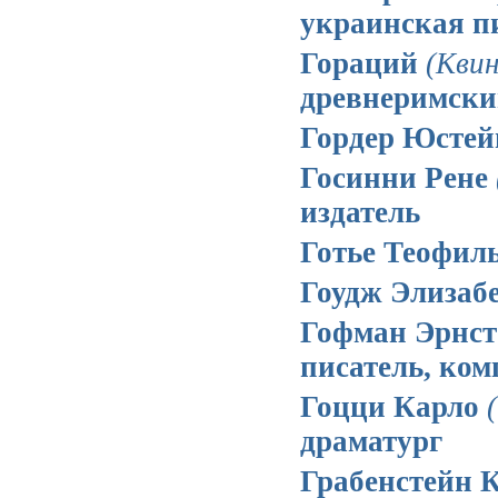
украинская п
Гораций
(Кви
древнеримски
Гордер Юсте
Госинни Рене
издатель
Готье Теофил
Гоудж Элизаб
Гофман Эрнст
писатель, ком
Гоцци Карло
драматург
Грабенстейн 