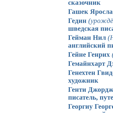
сказочник
Гашек Яросл
Гедин
(урождё
шведская пис
Гейман Нил
(
английский пи
Гейне Генрих
Гемайнхарт Д
Генехтен Гви
художник
Генти Джорд
писатель, пу
Георгиу Геор