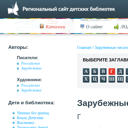
Каталоги
О сайте
ЛО
Авторы:
Главная
/
Зарубежные писат
Писатели:
ВЫБЕРИТЕ ЗАГЛАВ
Российские
Зарубежные
А
Б
В
Г
Д
Х
Ц
Ч
Ш
Щ
Художники:
Российские
Зарубежные
Зарубежные
Дети и библиотека:
Чтение без границ
Г
Книги Детства
Выставки
Творчество детей