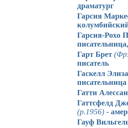
драматург
Гарсия Марк
колумбийский
Гарсия-Рохо 
писательница
Гарт Брет
(Фр
писатель
Гаскелл Элиз
писательница
Гатти Алесса
Гаттсфелд Д
(р.1956)
- амер
Гауф Вильге