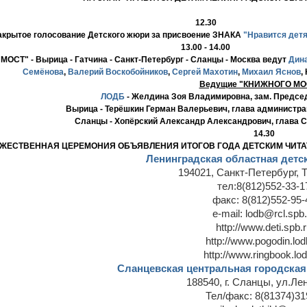
12.30
акрытое голосование Детского жюри за присвоение ЗНАКА
"Нравится дет
13.00 - 14.00
СТ" - Вырица - Гатчина - Санкт-Петербург - Сланцы - Москва
ведут
Дин
Семёнова
,
Валерий Воскобойников
,
Сергей Махотин
,
Михаил Яснов
,
Ведущие "КНИЖНОГО МО
ЛОДБ
-
Желдина Зоя Владимировна
, зам. Предсе
Вырица -
Терёшкин Герман Валерьевич
, глава администра
Сланцы -
Хопёрский Александр Александрович
, глава 
14.30
ЖЕСТВЕННАЯ ЦЕРЕМОНИЯ ОБЪЯВЛЕНИЯ ИТОГОВ ГОДА ДЕТСКИМ ЧИТ
Ленинградская областная детс
194021, Санкт-Петербург, Т
тел:8(812)552-33-1
факс: 8(812)552-95-
e-mail: lodb@rcl.spb.
http://www.deti.spb.
http://www.pogodin.lod
http://www.ringbook.lod
Сланцевская центральная городская
188540, г. Сланцы, ул.Ле
Тел/факс: 8(81374)31