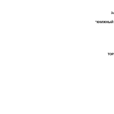
З
"КНИЖНЫЙ МО
ТОР