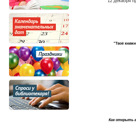
12 декабря п
"Твоё книжн
Как открыть в