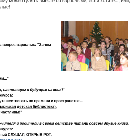
рому можно гулять вместе со взрослыми, если хотите..., или,
слые!
на вопрос взрослых:
"Зачем
м..."
, настоящем и будущем из книг?"
нкурса:
утешествовать во времени и пространстве...
ырицкая детская библиотека).
счастливы!"
учителя и родители в своём детстве читали совсем другие книги.
нкурса:
ослый СЛУШАЛ, ОТКРЫВ РОТ.