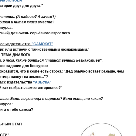
ича ЯСНОВА
стории друг для друга."
чтении. (А надо ли? А зачем?)
бирая и читая книги вместе?
нкурса:
ный) для очень серьёзного взрослого.
асс издательства
"САМОКАТ"
иг, или встречи с таинственными незнакомцами."
ТЕМА ДИАЛОГА:
г, о том, как не бояться "таинственных незнакомцев".
кое задание для Конкурса:
онравится, что в книге есть строка: "Дед обычно встаёт раньше, чем
тицы какнут на землю..."?
асс издательства
"АЗБУКА"
. А как выбрать самое интересное?"
лые. Есть ли разница в оценках? Если есть, то какая?
нкурса:
ига о тебе самом?
ЛЬНЫЙ ЭТАП
СТИ"