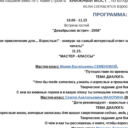
риглашаем вместе с нами строить
"КНИЖНЫЙ МОСТ"
, по кото
если согласятся взро
ПРОГРАММА:
10.00 - 11.15
Встреча гостей
"Декабрьских встреч - 2008"
ое приключение для.... Взрослых!"
- конкурс на самый интересный ответ 
читать!"
11.15.
"МАСТЕР - КЛАССЫ"
Мастер-класс
Марии Васильевны СЕМЕНОВОЙ
.
"Путешествия по времена
ТЕМА ДИАЛОГА:
"Что бы тебе хотелось узнать о взрослых в прошлом
Творческое задание для Ко
С кем из книжных героев и в какую эпоху ты хочешь/не хочешь п
Мастер-класс
Сергея Анатольевича МАХОТИНА
(В
"Дети рекомендуют - взрослые 
ТЕМА ДИАЛОГА:
зрослым книги, которые написаны для ваших сверстников сейчас, ведь 
Творческое задание для Ко
О чём и как ты расскажешь о книге, чтобы взр