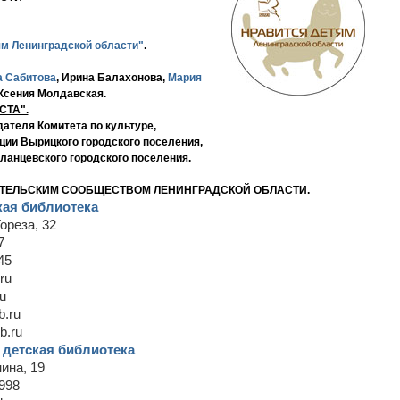
ям Ленинградской области"
.
а Сабитова
, Ирина Балахонова,
Мария
 Ксения Молдавская.
СТА".
дателя Комитета по культуре,
ции Вырицкого городского поселения,
Сланцевского городского поселения.
АТЕЛЬСКИМ СООБЩЕСТВОМ ЛЕНИНГРАДСКОЙ ОБЛАСТИ.
кая библиотека
ореза, 32
7
45
ru
ru
b.ru
b.ru
 детская библиотека
нина, 19
998