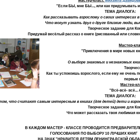
Мастер-класс
Михаила Давидов
"Если БЫ, мне БЫ..., или как придумывать и
ТЕМА ДИАЛОГА:
Как рассказывать взрослому о своих интересах в 
Что могут узнать друг о друге близкие люди, вы
Творческое задание для Ко
Придумай весёлый рассказ о книге (рисованный или словес
Мастер-кл
"Приключения в мире новых кн
О выборе знакомых и незнакомых кни
Творчес
Как ты успокоишь взрослого, если ему не очень п
первые п
Мастер-кл
"Всё-всё- всё..
ТЕМА ДИАЛОГА:
том, что считают самым интересным в книгах (для детей) дети и взрос
Творческое задание для Ко
Что может рассказать твоя любимая кн
В КАЖДОМ МАСТЕР - КЛАССЕ ПРОВОДИТСЯ ПРЕДВАРИТЕ
ГОЛОСОВАНИЯ ПО ВЫБОРУ 10 ЛУЧШИХ КНИГ
НА ЗНАК "НРАВИТСЯ ДЕТЯМ ЛЕНИНГРАДСКОЙ ОБЛА