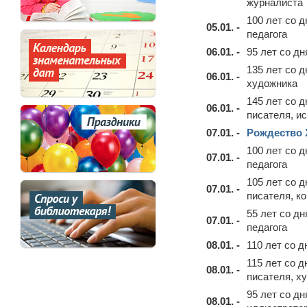
журналиста
100 лет со 
05.01. -
педагога
06.01. -
95 лет со д
135 лет со 
06.01. -
художника
145 лет со 
06.01. -
писателя, и
07.01. -
Рождество 
100 лет со 
07.01. -
педагога
105 лет со 
07.01. -
писателя, к
55 лет со д
07.01. -
педагога
08.01. -
110 лет со 
115 лет со 
08.01. -
писателя, х
95 лет со д
08.01. -