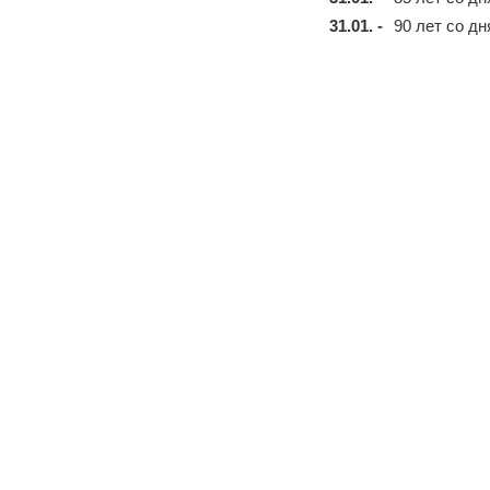
31.01. -
90 лет со д