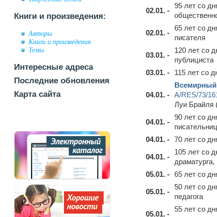
95 лет со д
02.01. -
общественно
Книги и произведения:
65 лет со д
02.01. -
Авторы
писателя
Книги и произведения
Темы
120 лет со 
03.01. -
публициста
Интересные адреса
03.01. -
115 лет со 
Последние обновления
Всемирный 
Карта сайта
04.01. -
A/RES/73/16
Луи Брайля 
90 лет со д
04.01. -
писательни
04.01. -
70 лет со д
105 лет со 
04.01. -
драматурга,
05.01. -
65 лет со д
50 лет со д
05.01. -
педагога
55 лет со д
05.01. -