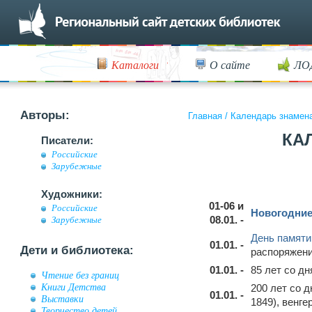
Каталоги
О сайте
ЛО
Авторы:
Главная
/
Календарь знамен
КА
Писатели:
Российские
Зарубежные
Художники:
01-06 и
Российские
Новогодние
08.01. -
Зарубежные
День памяти
01.01. -
Дети и библиотека:
распоряжени
01.01. -
85 лет со д
Чтение без границ
Книги Детства
200 лет со 
01.01. -
Выставки
1849), венге
Творчество детей