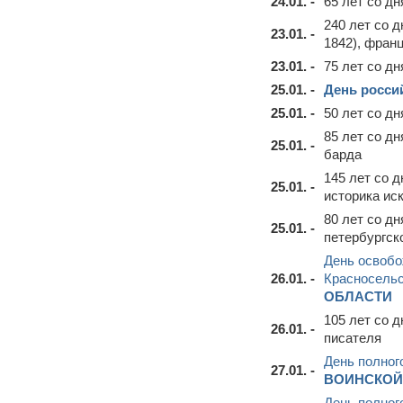
24.01. -
65 лет со д
240 лет со 
23.01. -
1842), фран
23.01. -
75 лет со д
25.01. -
День росси
25.01. -
50 лет со д
85 лет со д
25.01. -
барда
145 лет со 
25.01. -
историка ис
80 лет со д
25.01. -
петербургск
День освобо
26.01. -
Красносельс
ОБЛАСТИ
105 лет со 
26.01. -
писателя
День полног
27.01. -
ВОИНСКОЙ
День полног