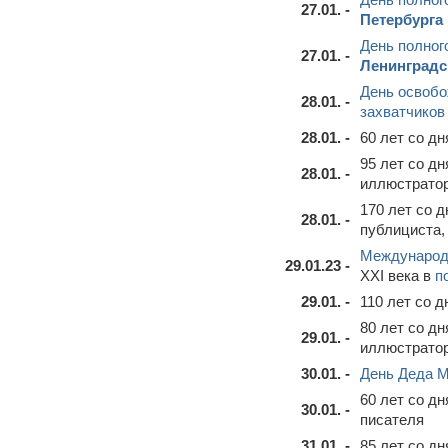
27.01. -
Петербурга
День полног
27.01. -
Ленинградс
День освобо
28.01. -
захватчиков
28.01. -
60 лет со д
95 лет со д
28.01. -
иллюстрато
170 лет со 
28.01. -
публициста,
Международн
29.01.23 -
XXI века в
п
29.01. -
110 лет со 
80 лет со д
29.01. -
иллюстрато
30.01. -
День Деда М
60 лет со д
30.01. -
писателя
31.01. -
85 лет со д