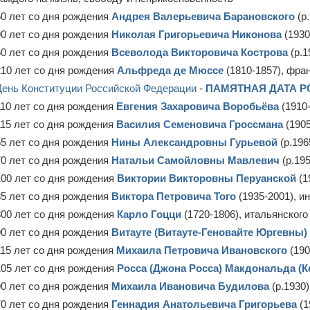
60 лет со дня рождения
Андрея Валерьевича Барановского
(р.
90 лет со дня рождения
Николая Григорьевича Никонова
(1930
60 лет со дня рождения
Всеволода Викторовича Кострова
(р.1
210 лет со дня рождения
Альфреда де Мюссе
(1810-1857), фра
День Конституции Российской Федерации
-
ПАМЯТНАЯ ДАТА 
110 лет со дня рождения
Евгения Захаровича Воробьёва
(1910-
115 лет со дня рождения
Василия Семеновича Гроссмана
(1905
55 лет со дня рождения
Нины Александровны Гурьевой
(р.196
70 лет со дня рождения
Натальи Самойловны Мавлевич
(р.195
100 лет со дня рождения
Виктории Викторовны Перуанской
(1
85 лет со дня рождения
Виктора Петровича Того
(1935-2001), и
300 лет со дня рождения
Карло Гоцци
(1720-1806), итальянского
90 лет со дня рождения
Витауте (Витауте-Геновайте Юргевны
115 лет со дня рождения
Михаила Петровича Ивановского
(190
105 лет со дня рождения
Росса (Джона Росса) Макдональда (К
90 лет со дня рождения
Михаила Ивановича Будилова
(р.1930)
70 лет со дня рождения
Геннадия Анатольевича Григорьева
(1