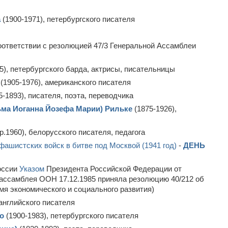
а
(1900-1971), петербургского писателя
оответствии с резолюцией 47/3 Генеральной Ассамблеи
5), петербургского барда, актрисы, писательницы
(1905-1976), американского писателя
5-1893), писателя, поэта, переводчика
ьма Иоганна Йозефа Марии) Рильке
(1875-1926),
р.1960), белорусского писателя, педагога
фашистских войск в битве под Москвой (1941 год)
-
ДЕНЬ
России
Указом
Президента Российской Федерации от
ая ассамблея ООН 17.12.1985 приняла резолюцию
40/212
об
я экономического и социального развития)
 английского писателя
о
(1900-1983), петербургского писателя