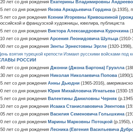
120 лет со дня рождения
Екатерины Владимировны Андреево
85 лет со дня рождения
Якова Аркадьевича Гордина
(р.1935), 
75 лет со дня рождения
Ксении Игоревны Кривошеиной (урож
российской и французской художницы, ювелира, публициста
95 лет со дня рождения
Виктора Александровича Курочкина
(1
110 лет со дня рождения
Арсения Леонидовича Шульца
(1910-
100 лет со дня рождения
Зенты Эрнестовны Эргле
(1920-1998)
День взятия турецкой крепости Измаил русскими войсками под к
СЛАВЫ РОССИИ
140 лет со дня рождения
Джонни (Джона Бартона) Груэлла
(18
130 лет со дня рождения
Николая Николаевича Попова
(1890(1
55 лет со дня рождения
Анны Дьюдни
(1965-2016), американск
90 лет со дня рождения
Юрия Михайловича Игнатьева
(1930-19
75 лет со дня рождения
Валентины Даниловны Черняк
(р.1945
110 лет со дня рождения
Исаака Станиславовича Эвентова
(19
105 лет со дня рождения
Василия Семеновича Голышкина
(19
70 лет со дня рождения
Марины Марковны Потоцкой
(р.1950),
150 лет со дня рождения
Лесника (Евгения Васильевича Дубро