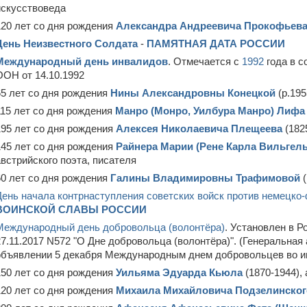
искусствоведа
120 лет со дня рождения
Александра Андреевича Прокофьев
День Неизвестного Солдата
-
ПАМЯТНАЯ ДАТА РОССИИ
Международный день инвалидов
. Отмечается с
1992
года в с
ООН от 14.10.1992
65 лет со дня рождения
Нины Александровны Конецкой
(р.195
115 лет со дня рождения
Манро (Монро, Уилбура Манро) Лифа
195 лет со дня рождения
Алексея Николаевича Плещеева
(182
145 лет со дня рождения
Райнера Марии (Рене Карла Вильгел
австрийского поэта, писателя
60 лет со дня рождения
Галины Владимировны Трафимовой
(
День начала контрнаступления советских войск против немецко-
ВОИНСКОЙ СЛАВЫ РОССИИ
Международный день добровольца (волонтёра)
. Установлен в 
27.11.2017 N572 "О Дне добровольца (волонтёра)". (Генеральн
объявлении 5 декабря Международным днем добровольцев во им
150 лет со дня рождения
Уильяма Эдуарда Кьюла
(1870-1944),
120 лет со дня рождения
Михаила Михайловича Подзелинског