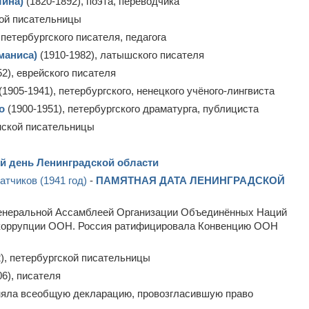
ина)
(1820-1892), поэта, переводчика
кой писательницы
 петербургского писателя, педагога
маниса)
(1910-1982), латышского писателя
2), еврейского писателя
(1905-1941), петербургского, ненецкого учёного-лингвиста
о
(1900-1951), петербургского драматурга, публициста
анской писательницы
 день Ленинградской области
тчиков (1941 год)
-
ПАМЯТНАЯ ДАТА ЛЕНИНГРАДСКОЙ
Генеральной Ассамблеей Организации Объединённых Наций
ив коррупции ООН. Россия ратифицировала Конвенцию ООН
), петербургской писательницы
6), писателя
иняла всеобщую декларацию, провозгласившую право