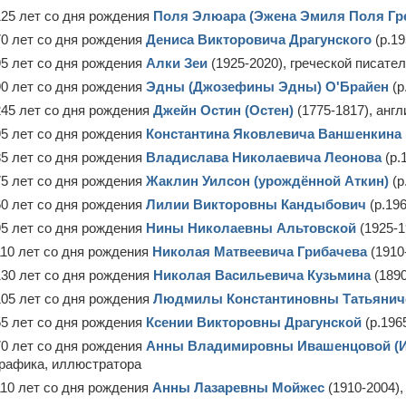
125 лет со дня рождения
Поля Элюара (Эжена Эмиля Поля Гр
70 лет со дня рождения
Дениса Викторовича Драгунского
(р.19
95 лет со дня рождения
Алки Зеи
(1925-2020), греческой писате
90 лет со дня рождения
Эдны (Джозефины Эдны) О'Брайен
(р
245 лет со дня рождения
Джейн Остин (Остен)
(1775-1817), анг
95 лет со дня рождения
Константина Яковлевича Ваншенкина
85 лет со дня рождения
Владислава Николаевича Леонова
(р.
75 лет со дня рождения
Жаклин Уилсон (урождённой Аткин)
(р
60 лет со дня рождения
Лилии Викторовны Кандыбович
(р.196
95 лет со дня рождения
Нины Николаевны Альтовской
(1925-1
110 лет со дня рождения
Николая Матвеевича Грибачева
(1910
130 лет со дня рождения
Николая Васильевича Кузьмина
(1890
105 лет со дня рождения
Людмилы Константиновны Татьянич
55 лет со дня рождения
Ксении Викторовны Драгунской
(р.196
70 лет со дня рождения
Анны Владимировны Ивашенцовой (
графика, иллюстратора
110 лет со дня рождения
Анны Лазаревны Мойжес
(1910-2004),