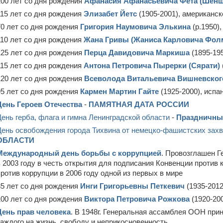
200 лет со дня рождения
Афанасия Афанасьевича Фета (Шенш
115 лет со дня рождения
Элизабет Йетс
(1905-2001), американс
70 лет со дня рождения
Григория Наумовича Элькина
(р.1950),
110 лет со дня рождения
Жана Гривы (Жаниса Карловича Фол
125 лет со дня рождения
Перца Давидовича Маркиша
(1895-195
115 лет со дня рождения
Антона Петровича Пырерки (Сярати)
120 лет со дня рождения
Всеволода Витальевича Вишневског
95 лет со дня рождения
Кармен Мартин Гайте
(1925-2000), исп
День Героев Отечества
-
ПАМЯТНАЯ ДАТА РОССИИ
День герба, флага и гимна Ленинградской области
-
Праздничный
День освобождения города Тихвина от немецко-фашистских захва
ОБЛАСТИ
Международный день борьбы с коррупцией
. Провозглашен 
в 2003 году в честь открытия для подписания Конвенции прот
против коррупции в 2006 году одной из первых в мире
85 лет со дня рождения
Инги Григорьевны Петкевич
(1935-2012
100 лет со дня рождения
Виктора Петровича Рожкова
(1920-200
День прав человека
. В 1948г. Генеральная ассамблея ООН пр
каждого на жизнь, свободу и неприкосновенность