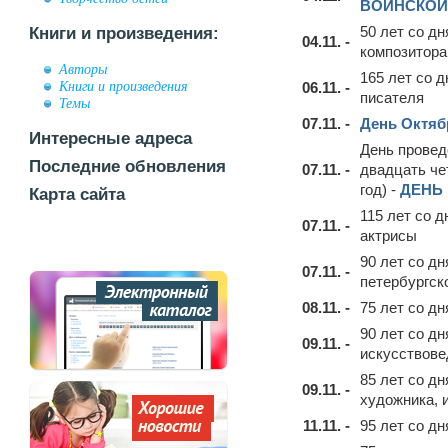
ВОИНСКОЙ
50 лет со д
Книги и произведения:
04.11. -
композитора
Авторы
165 лет со 
Книги и произведения
06.11. -
писателя
Темы
07.11. -
День Октяб
Интересные адреса
День провед
Последние обновления
07.11. -
двадцать че
год) -
ДЕНЬ
Карта сайта
115 лет со 
07.11. -
актрисы
90 лет со д
07.11. -
петербургск
08.11. -
75 лет со д
90 лет со д
09.11. -
искусствове
85 лет со д
09.11. -
художника, 
11.11. -
95 лет со д