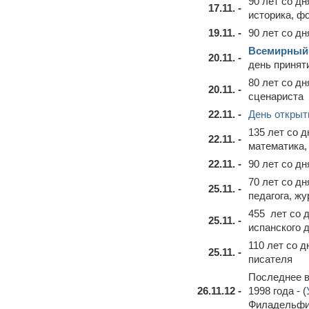
90 лет со д
17.11. -
историка, ф
19.11. -
90 лет со д
Всемирный 
20.11. -
день приняти
80 лет со д
20.11. -
сценариста
22.11. -
День открыт
135 лет со 
22.11. -
математика,
22.11. -
90 лет со д
70 лет со д
25.11. -
педагога, ж
455 лет со 
25.11. -
испанского д
110 лет со 
25.11. -
писателя
Последнее в
26.11.12 -
1998 года - (
Филадельфии