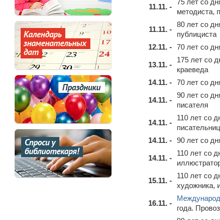
75 лет со д
11.11. -
методиста, 
80 лет со д
11.11. -
публициста
12.11. -
70 лет со д
175 лет со 
13.11. -
краеведа
14.11. -
70 лет со д
90 лет со д
14.11. -
писателя
110 лет со 
14.11. -
писательни
14.11. -
90 лет со д
110 лет со 
14.11. -
иллюстрато
110 лет со 
15.11. -
художника, 
Международн
16.11. -
года. Прово