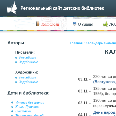
Каталоги
О сайте
ЛО
Авторы:
Главная
/
Календарь знамен
КА
Писатели:
Российские
Зарубежные
Художники:
220 лет со 
Российские
03.11. -
(Бестужева
Зарубежные
135 лет со 
03.11. -
Дети и библиотека:
1956), белор
130 лет со 
Чтение без границ
03.11. -
переводчика
Книги Детства
Выставки
День народ
04.11. -
Творчество детей