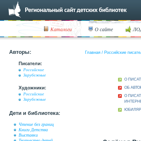
Каталоги
О сайте
ЛО
Авторы:
Главная
/
Российские писате
Писатели:
Российские
Зарубежные
О ПИСА
Художники:
ОБ АВТО
Российские
О ПИСАТ
Зарубежные
ИНТЕРН
ЮБИЛЯР 
Дети и библиотека:
Чтение без границ
Книги Детства
Выставки
Творчество детей