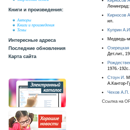
Кирносов А
Ленинград: 
Книги и произведения:
Кирносов А
Авторы
ил.
Книги и произведения
Куприн А.И
Темы
Медведь-му
Интересные адреса
Озерецкая 
Последние обновления
Дет.лит., 19
Карта сайта
Рождествен
1976.-192с
Стоун И.
Ми
А.Кантор-Гу
Чехов А.П.
Ссылка на OP