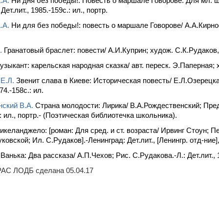
.А.
Ни дня без победы!: Повесть о маршале Говорове: Для мл. шк
Дет.лит., 1985.-159с.: ил., портр.
.А.
Ни для без победы!: повесть о маршале Говорове/ А.А.Кирносо
.
Гранатовый браслет: повести/ А.И.Куприн; худож. С.К.Рудаков, 
зыкант: карельская народная сказка/ авт. переск. Э.Паперная; ху
Е.Л.
Звенит слава в Киеве: Историческая повесть/ Е.Л.Озерецк
74.-158с.: ил.
ский В.А.
Страна молодости: Лирика/ В.А.Рождественский; Пре
.: ил., портр.- (Поэтическая библиотечка школьника).
келанджело: [роман: Для сред. и ст. возраста/ Ирвинг Стоун; Пер
ковской; Ил. С.Рудаков].-Ленинград: Дет.лит., [Ленингр. отд-ние],
Ванька: Два рассказа/ А.П.Чехов; Рис. С.Рудакова.-Л.: Дет.лит., 
AC ЛОДБ сделана 05.04.17