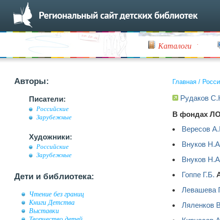
Каталоги
Авторы:
Главная
/
Росси
Рудаков С.
Писатели:
Российские
В фондах ЛО
Зарубежные
Вересов А.
Художники:
Внуков Н.А
Российские
Зарубежные
Внуков Н.А
Гоппе Г.Б.
А
Дети и библиотека:
Левашева Г
Чтение без границ
Книги Детства
Ляленков В
Выставки
Творчество детей