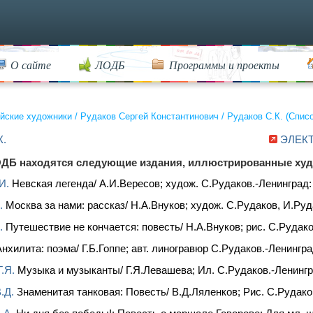
О сайте
ЛОДБ
Программы и проекты
йские художники
/
Рудаков Сергей Константинович
/
Рудаков С.К. (Спис
К.
ЭЛЕК
ДБ находятся следующие издания, иллюстрированные ху
И.
Невская легенда/ А.И.Вересов; худож. С.Рудаков.-Ленинград: Д
.
Москва за нами: рассказ/ Н.А.Внуков; худож. С.Рудаков, И.Рудак
.
Путешествие не кончается: повесть/ Н.А.Внуков; рис. С.Рудакова
нхилита: поэма/ Г.Б.Гоппе; авт. линогравюр С.Рудаков.-Ленинград
.Я.
Музыка и музыканты/ Г.Я.Левашева; Ил. С.Рудаков.-Ленинград:
.Д.
Знаменитая танковая: Повесть/ В.Д.Ляленков; Рис. С.Рудак