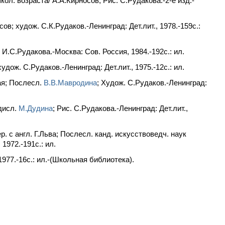
ол. возраста/ А.А.Кирносов; Рис. С.Рудакова.-2-е изд.-
в; худож. С.К.Рудаков.-Ленинград: Дет.лит., 1978.-159с.:
И.С.Рудакова.-Москва: Сов. Россия, 1984.-192с.: ил.
дож. С.Рудаков.-Ленинград: Дет.лит., 1975.-12c.: ил.
ая; Послесл.
В.В.Мавродина
; Худож. С.Рудаков.-Ленинград:
дисл.
М.Дудина
; Рис. С.Рудакова.-Ленинград: Дет.лит.,
. с англ. Г.Льва; Послесл. канд. искусствоведч. наук
 1972.-191с.: ил.
1977.-16с.: ил.-(Школьная библиотека).