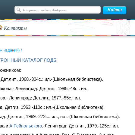
Контакты
ок изданий)
/
ТРОННЫЙ КАТАЛОГ ЛОДБ
дожником:
ет.лит., 1968.-304с.: ил.-(Школьная библиотека).
ова.- Ленинград: Дет.лит., 1985.-48с.: ил.
.- Ленинград: Дет.лит., 1977.-95с.: ил.
: Детгиз, 1963.-110с.: ил.-(Школьная библиотека).
 Дет.лит., 1969.-272с.: ил., нот.-(Школьная библиотека).
ова и
А.Рейпольского
.-Ленинград: Дет.лит., 1979.-125с.: ил.