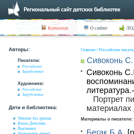
Каталоги
О сайте
ЛО
Авторы:
Главная
/
Российские писате
Сивоконь С.
Писатели:
Российские
Сивоконь С.
Зарубежные
воспоминани
Художники:
литература.
Российские
Зарубежные
Портрет п
материалах 
Дети и библиотека:
Чтение без границ
Материалы о писателе:
Книги Детства
Выставки
Бегак Б.А.
[р
Творчество детей