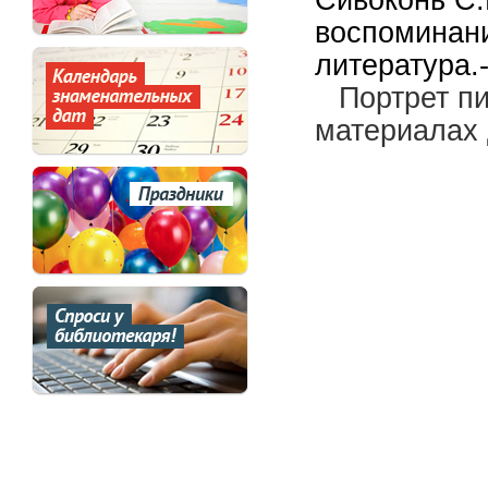
Сивоконь С.
воспоминани
литература.
Портрет п
материалах 