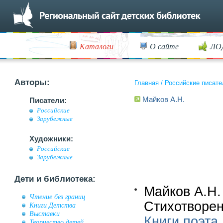
Каталоги
О сайте
ЛО
Авторы:
Главная
/
Российские писате
Майков А.Н.
Писатели:
Российские
Зарубежные
Художники:
Российские
Зарубежные
Дети и библиотека:
Майков А.Н.
Чтение без границ
Стихотворен
Книги Детства
Выставки
Книги поэта
Творчество детей