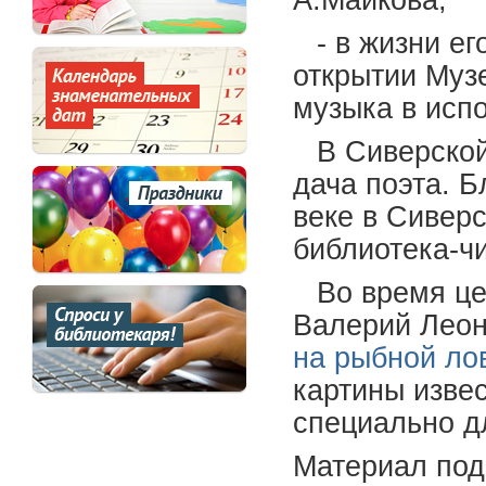
А.Майкова;
- в жизни ег
открытии Муз
музыка в исп
В Сиверской
дача поэта. 
веке в Сивер
библиотека-ч
Во время це
Валерий Леон
на рыбной ло
картины извес
специально д
Материал под