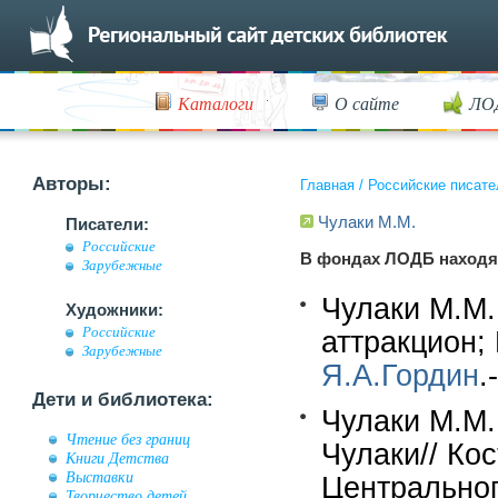
Каталоги
О сайте
ЛО
Авторы:
Главная
/
Российские писате
Чулаки М.М.
Писатели:
Российские
В фондах ЛОДБ находя
Зарубежные
Чулаки М.М.
Художники:
Российские
аттракцион; 
Зарубежные
Я.А.Гордин
.
Дети и библиотека:
Чулаки М.М.
Чтение без границ
Чулаки// Ко
Книги Детства
Выставки
Центральног
Творчество детей