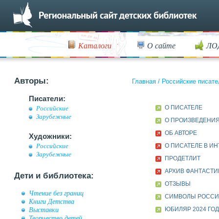
Каталоги
О сайте
ЛО
Авторы:
Главная
/
Российские писате
Писатели:
О ПИСАТЕЛЕ
Российские
Зарубежные
О ПРОИЗВЕДЕНИ
ОБ АВТОРЕ
Художники:
О ПИСАТЕЛЕ В И
Российские
Зарубежные
ПРОДЕТЛИТ
АРХИВ ФАНТАСТИ
Дети и библиотека:
ОТЗЫВЫ
Чтение без границ
СИМВОЛЫ РОССИИ
Книги Детства
Выставки
ЮБИЛЯР 2024 ГО
Творчество детей