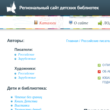
Каталоги
О сайте
ЛО
Авторы:
Главная
/
Российские писате
Писатели:
Российские
Зарубежные
О П
Художники:
ОБ А
Российские
Зарубежные
ЮБИ
ГОД
Дети и библиотека:
Чтение без границ
Книги Детства
Выставки
Творчество детей