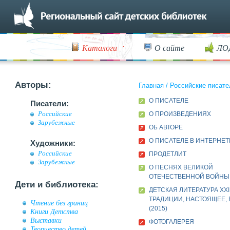
Каталоги
О сайте
ЛО
Авторы:
Главная
/
Российские писате
О ПИСАТЕЛЕ
Писатели:
Российские
О ПРОИЗВЕДЕНИЯХ
Зарубежные
ОБ АВТОРЕ
О ПИСАТЕЛЕ В ИНТЕРНЕТ
Художники:
Российские
ПРОДЕТЛИТ
Зарубежные
О ПЕСНЯХ ВЕЛИКОЙ
ОТЕЧЕСТВЕННОЙ ВОЙНЫ
Дети и библиотека:
ДЕТСКАЯ ЛИТЕРАТУРА XXI
ТРАДИЦИИ, НАСТОЯЩЕЕ,
Чтение без границ
(2015)
Книги Детства
Выставки
ФОТОГАЛЕРЕЯ
Творчество детей