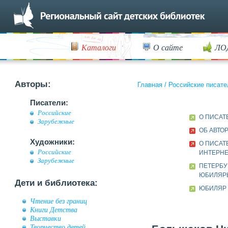
Каталоги
О сайте
ЛО
Авторы:
Главная
/
Российские писате
Писатели:
Российские
О ПИСАТ
Зарубежные
ОБ АВТО
Художники:
О ПИСАТ
Российские
ИНТЕРН
Зарубежные
ПЕТЕРБУ
ЮБИЛЯР
Дети и библиотека:
ЮБИЛЯР 
Чтение без границ
Книги Детства
Выставки
Творчество детей