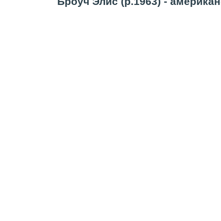
Броуч Элис (р.1963) - америка