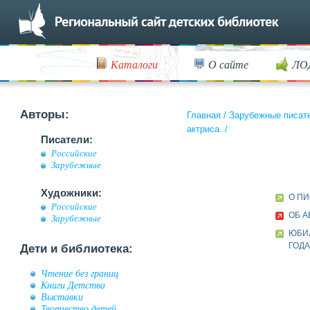
Каталоги
О сайте
ЛО
Авторы:
Главная
/
Зарубежные писат
актриса.
/
Писатели:
Российские
Зарубежные
Художники:
О П
Российские
ОБ А
Зарубежные
ЮБИ
ГОД
Дети и библиотека:
Чтение без границ
Книги Детства
Выставки
Творчество детей