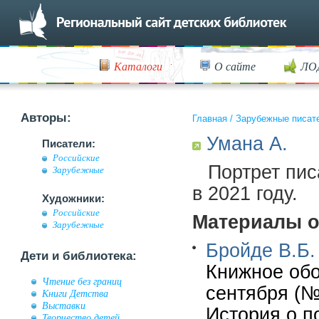
Каталоги
О сайте
ЛО
Авторы:
Главная
/
Зарубежные писат
Умана А.
Писатели:
Российские
Портрет пис
Зарубежные
в 2021 году.
Художники:
Российские
Материалы о
Зарубежные
Бройде В.Б.
Дети и библиотека:
Книжное обо
Чтение без границ
сентября (№1
Книги Детства
Выставки
История о п
Творчество детей