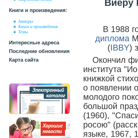
Виеру 
Книги и произведения:
Авторы
Книги и произведения
В 1988 г
Темы
диплома
Ме
Интересные адреса
(
IBBY
) 
Последние обновления
Окончил фи
Карта сайта
института "Ио
книжкой стихо
о появлении 
молодого поко
большой праз
(1960), "Спас
росою" (расск
языке, 1967, 