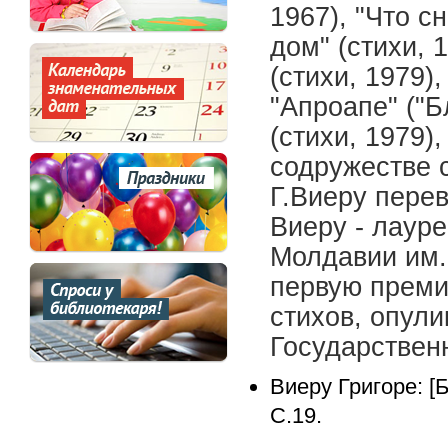
1967), "Что с
дом" (стихи, 
(стихи, 1979)
"Апроапе" ("Б
(стихи, 1979)
содружестве с
Г.Виеру перев
Виеру - лаур
Молдавии им. 
первую преми
стихов, опули
Государствен
Виеру Григоре: 
С.19.