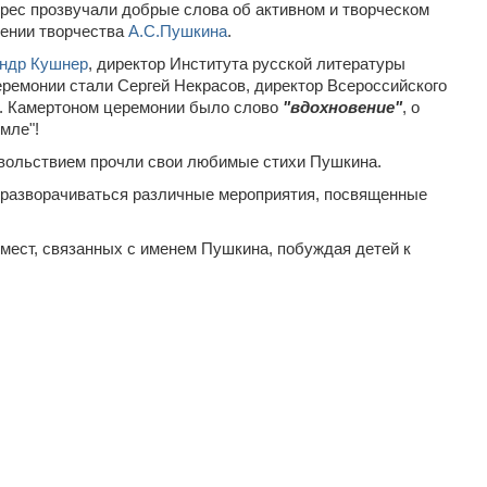
адрес прозвучали добрые слова об активном и творческом
жении творчества
А.С.Пушкина
.
ндр Кушнер
, директор Института русской литературы
ремонии стали Сергей Некрасов, директор Всероссийского
. Камертоном церемонии было слово
"вдохновение"
, о
мле"!
овольствием прочли свои любимые стихи Пушкина.
ут разворачиваться различные мероприятия, посвященные
 мест, связанных с именем Пушкина, побуждая детей к