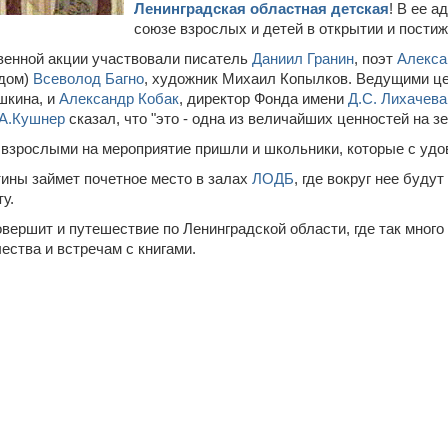
Ленинградская областная детская
! В ее 
союзе взрослых и детей в открытии и пости
венной акции участвовали писатель
Даниил Гранин
, поэт
Алекса
 дом)
Всеволод Багно
, художник Михаил Копылков. Ведущими це
шкина, и
Александр Кобак
, директор Фонда имени
Д.С. Лихачева
А.Кушнер
сказал, что "это - одна из величайших ценностей на зе
 взрослыми на мероприятие пришли и школьники, которые с уд
тины займет почетное место в залах
ЛОДБ
, где вокруг нее буд
у.
вершит и путешествие по Ленинградской области, где так много
ества и встречам с книгами.