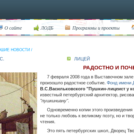
О сайте
ЛОДБ
Программы и проекты
ОШИЕ НОВОСТИ
/
С.
ЛИЦЕЙ
РАДОСТНО И ПОЧ
7 февраля 2008 года в Выставочном зал
произошло радостное событие.
Фонд имени 
В.С.Васильковского "Пушкин-лицеист у к
известный петербургский архитектор, рисов
"пушкиниану"
.
Одновременно копии этого произведения 
не только любовь к великому поэту, но и тв
чтения.
Это пять петербургских школ, Дворец Тво