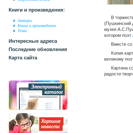
Книги и произведения:
В торжест
Авторы
(Пушкинский
Книги и произведения
музея А.С.Пу
Темы
котором поэт
Интересные адреса
Вместе со
Последние обновления
Копия кар
Карта сайта
великому поэт
Картина со
радости творч