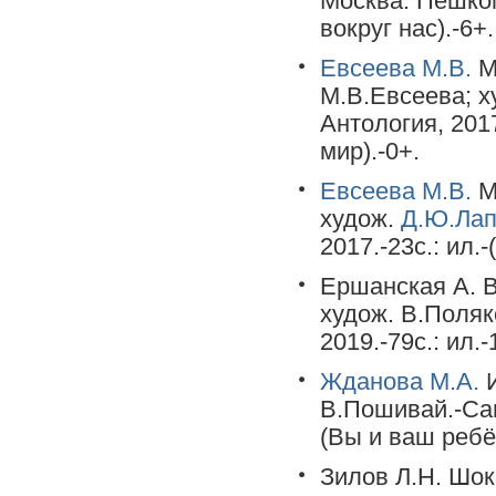
Москва: Пешком
вокруг нас).-6+.
Евсеева М.В.
М
М.В.Евсеева; 
Антология, 201
мир).-0+.
Евсеева М.В.
М
худож.
Д.Ю.Ла
2017.-23c.: ил.
Ершанская А. В
худож. В.Поляк
2019.-79c.: ил.-
Жданова М.А.
И
В.Пошивай.-Санк
(Вы и ваш ребё
Зилов Л.Н. Шок