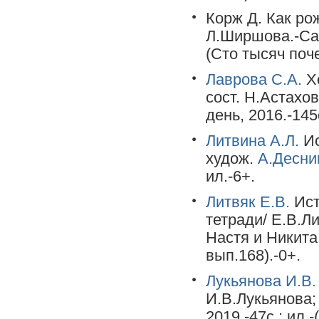
Корж Д. Как ро
Л.Ширшова.-Санк
(Сто тысяч поче
Лаврова С.А.
Хо
сост. Н.Астахо
день, 2016.-145
Литвина А.Л.
Ис
худож.
А.Десни
ил.-6+.
Литвяк Е.В.
Ист
тетради/ Е.В.Л
Настя и Никита,
вып.168).-0+.
Лукьянова И.В.
И.В.Лукьянова;
2019.-47c.: ил.