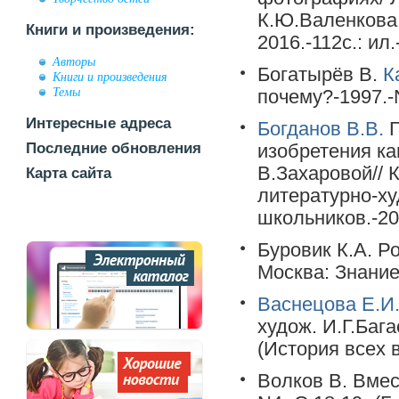
К.Ю.Валенкова.
Книги и произведения:
2016.-112c.: ил.
Авторы
Богатырёв В.
К
Книги и произведения
Темы
почему?-1997.-
Интересные адреса
Богданов В.В.
Г
Последние обновления
изобретения ка
В.Захаровой// 
Карта сайта
литературно-х
школьников.-20
Буровик К.А. Р
Москва: Знание,
Васнецова Е.И
худож. И.Г.Бага
(История всех 
Волков В. Вмес