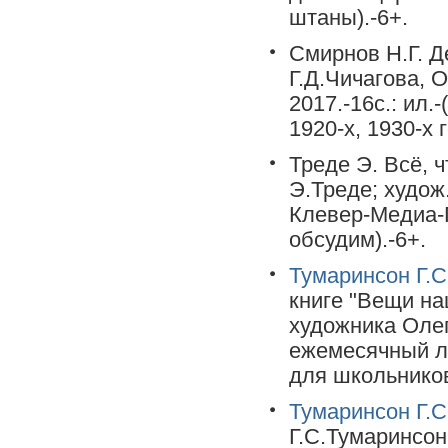
штаны).-6+.
Смирнов Н.Г. Д
Г.Д.Чичагова, 
2017.-16c.: ил.
1920-х, 1930-х г
Треде Э. Всё, ч
Э.Треде; худож.
Клевер-Медиа-Г
обсудим).-6+.
Тумаринсон Г.С
книге "Вещи на
художника Олег
ежемесячный л
для школьников
Тумаринсон Г.С
Г.С.Тумаринсон