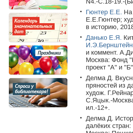
N4.-С.18-19.-(
Гюнтер Е.Е.
На 
Е.Е.Гюнтер; ху
в историю, 2018
Данько Е.Я.
Кит
И.Э.Бернштейн
и коммент. А.Д
Москва: Фонд "
проект "А" и "Б"
Делма Д. Вкусн
пряностей из да
худож. Г.Рейнар
С.Яцык.-Москва
ил.-12+.
Делма Д. Истор
далёких стран: 