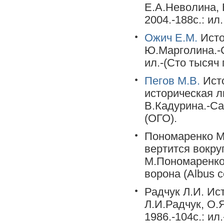
Е.А.Неволина,
2004.-188с.: ил.
Ожич Е.М.
Исто
Ю.Марголина.-С
ил.-(Сто тысяч 
Пегов М.В.
Исто
историческая л
В.Кадурина.-Сан
(ОГО).
Пономаренко М.
вертится вокру
М.Пономаренко;
ворона (Albus co
Радчук Л.И. Ис
Л.И.Радчук, О.
1986.-104с.: ил