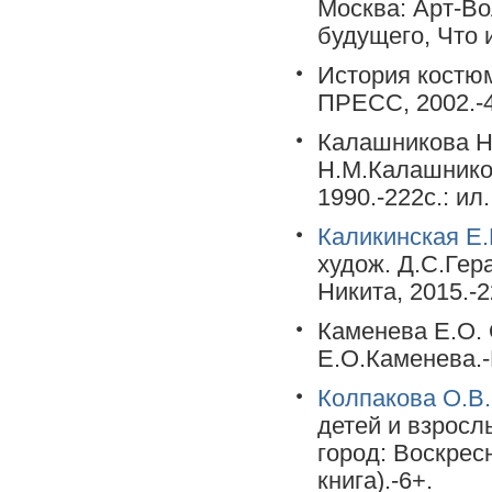
Москва: Арт-Вол
будущего, Что и
История костюм
ПРЕСС, 2002.-4
Калашникова Н
Н.М.Калашников
1990.-222с.: ил.
Каликинская Е.
худож. Д.С.Гер
Никита, 2015.-2
Каменева Е.О. 
Е.О.Каменева.-
Колпакова О.В.
детей и взросл
город: Воскресн
книга).-6+.