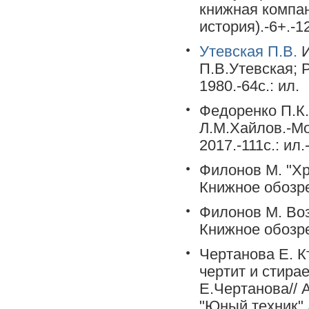
книжная компани
история).-6+.-1
Утевская П.В.
И
П.В.Утевская; Р
1980.-64с.: ил.
Федоренко П.К.
Л.М.Хайлов.-Мо
2017.-111c.: ил
Филонов М. "Хр
Книжное обозре
Филонов М. Воз
Книжное обозре
Чертанова Е. К
чертит и стирает
Е.Чертанова//
"Юный техник" 