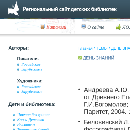
Каталоги
О сайте
ЛО
Авторы:
Главная
/
ТЕМЫ
/
ДЕНЬ ЗН
ДЕНЬ ЗНАНИЙ
Писатели:
Российские
Зарубежные
Художники:
Российские
Андреева А.Ю. 
Зарубежные
от Древнего Ег
Г.И.Богомолов;
Дети и библиотека:
Паритет, 2004.-1
Чтение без границ
Книги Детства
Беловинский Л.
Выставки
фотографиях/ Л
Творчество детей