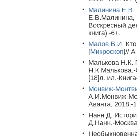
Малинина Е.В.
Е.В.Малинина,
Воскресный ден
книга).-6+.
Малов В.И.
Кто
[
Микроскоп
]// 
Малькова Н.К. 
Н.К.Малькова.-С
[18]л. ил.-Книг
Монвиж-Монтви
А.И.Монвиж-Мон
Аванта, 2018.-1
Нанн Д. История
Д.Нанн.-Москва:
Необыкновенна