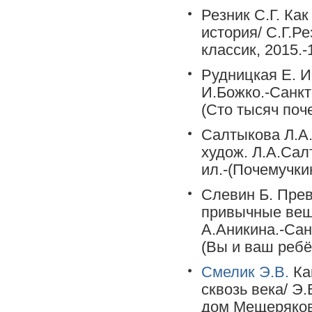
Резник С.Г. Как
история/ С.Г.Р
классик, 2015.-1
Рудницкая Е. И
И.Божко.-Санкт-
(Сто тысяч поче
Салтыкова Л.А.
худож. Л.А.Салт
ил.-(Почемучки
Слевин Б. Прев
привычные вещи
А.Аникина.-Санк
(Вы и ваш ребё
Смелик Э.В.
Кам
сквозь века/ Э.
дом Мещерякова