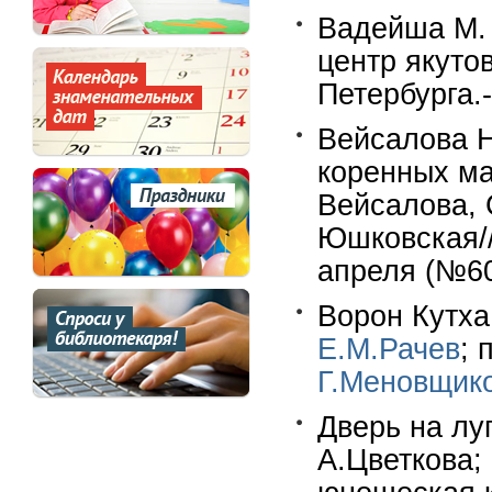
Вадейша М. 
центр якуто
Петербурга.
Вейсалова Н
коренных ма
Вейсалова, 
Юшковская//
апреля (№60
Ворон Кутха
Е.М.Рачев
; 
Г.Меновщик
Дверь на лу
А.Цветкова;