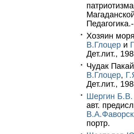
патриотизма
Магаданской
Педагогика.
Хозяин моря
В.Глоцер
и
Дет.лит., 198
Чудак Пакайк
В.Глоцер
,
Г.
Дет.лит., 19
Шергин Б.В.
авт. предис
В.А.Фаворс
портр.