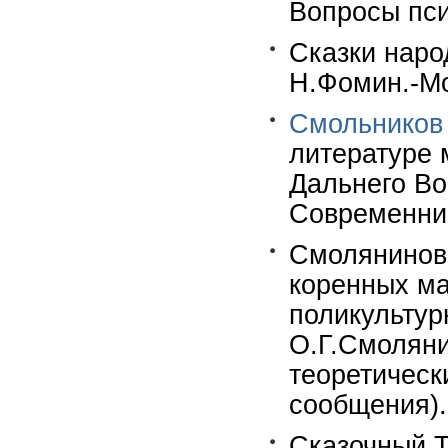
Вопросы пси
Сказки наро
Н.Фомин.-Мос
Смольников
литературе 
Дальнего Во
Современник,
Смолянинова
коренных ма
поликультур
О.Г.Смоляни
теоретическ
сообщения).-
Сказочный Т