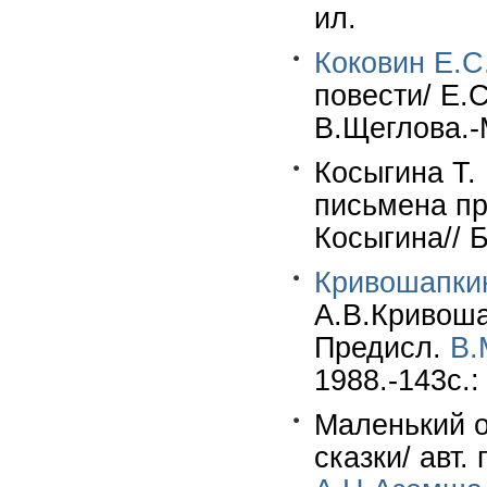
ил.
Коковин Е.С
повести/ Е.
В.Щеглова.-М
Косыгина Т.
письмена пр
Косыгина// 
Кривошапкин
А.В.Кривоша
Предисл.
В.
1988.-143с.:
Маленький о
сказки/ авт.