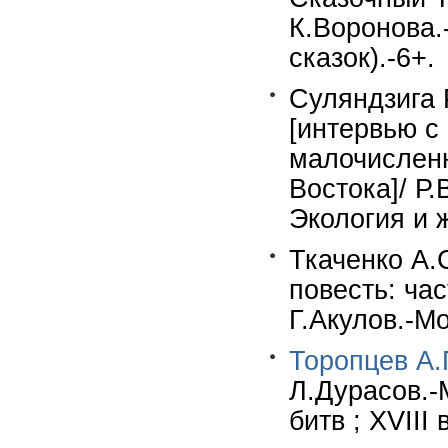
К.Воронова.-
сказок).-6+.
Суляндзига 
[интервью с
малочисленн
Востока]/ Р.
Экология и 
Ткаченко А.
повесть: час
Г.Акулов.-Мо
Торопцев А.
Л.Дурасов.-М
битв ; XVIII 