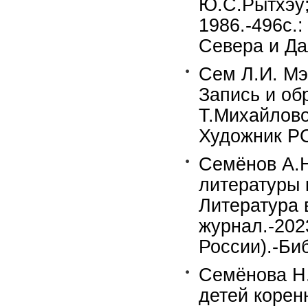
Ю.С.Рытхэу;
1986.-496с.
Севера и Да
Сем Л.И. Мэ
Запись и об
Т.Михайлово
Художник РС
Семёнов А.Н
литературы 
Литература 
журнал.-202
России).-Биб
Семёнова Н
детей корен