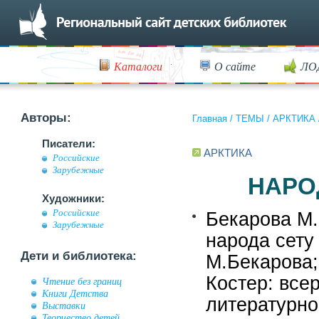
Каталоги
О сайте
ЛО
Авторы:
Главная
/
ТЕМЫ
/
АРКТИКА
Писатели:
АРКТИКА
Российские
Зарубежные
НАРО
Художники:
Российские
Бекарова М.
Зарубежные
народа сету 
Дети и библиотека:
М.Бекарова;
Костер: все
Чтение без границ
Книги Детства
литературн
Выставки
Творчество детей