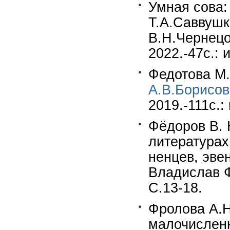
Умная сова:
Т.А.Саввушк
В.Н.Чернецо
2022.-47c.: 
Федотова М.
А.В.Борисов
2019.-111c.: 
Фёдоров В. 
литературах
ненцев, эвен
Владислав Ф
С.13-18.
Фролова А.Н
малочисленн