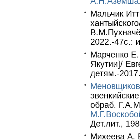
А.Н.Аземша
Мальчик Итт
хантыйского/
В.М.Пухначё
2022.-47c.: 
Марченко Е.
Якутии]/ Ев
детям.-2017
Меновщиков 
эвенкийские,
обраб. Г.А.
М.Г.Воскобо
Дет.лит., 198
Михеева А. 