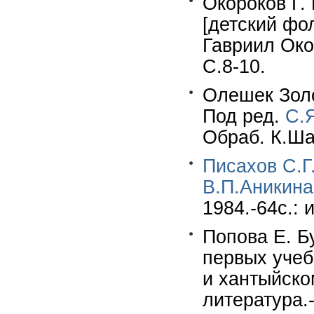
Окороков Г.
[детский фол
Гавриил Око
С.8-10.
Олешек Золо
Под ред.
С.
Обраб. К.Шав
Писахов С.Г
В.П.Аникина
1984.-64с.: 
Попова Е. Б
первых учеб
и хантыйско
литература.