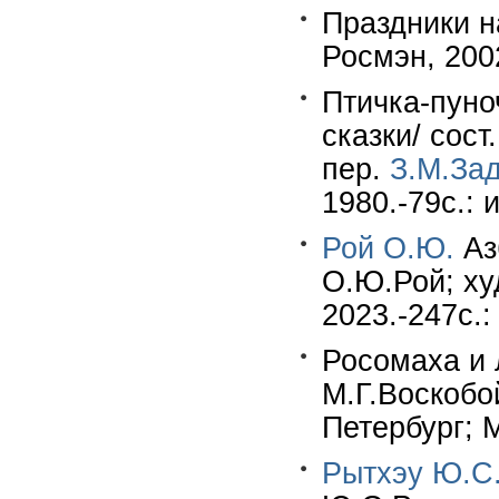
Праздники н
Росмэн, 200
Птичка-пуно
сказки/ сост
пер.
З.М.За
1980.-79с.: 
Рой О.Ю.
Аз
О.Ю.Рой; ху
2023.-247c.:
Росомаха и 
М.Г.Воскобо
Петербург; М
Рытхэу Ю.С