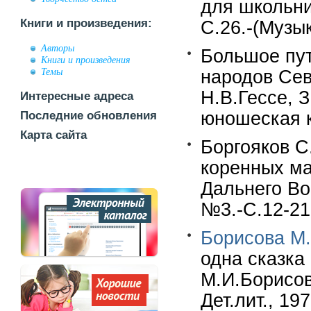
для школьни
Книги и произведения:
С.26.-(Музы
Авторы
Большое пут
Книги и произведения
Темы
народов Сев
Н.В.Гессе, 
Интересные адреса
юношеская кн
Последние обновления
Карта сайта
Боргояков С
коренных ма
Дальнего Вос
№3.-С.12-21
Борисова М.
одна сказка
М.И.Борисов
Дет.лит., 197