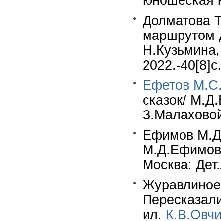
юношеская кн
Долматова Т
маршрутом д
Н.Кузьмина,
2022.-40[8]c
Ефетов М.С
сказок/ М.Д
З.Малаховой.
Ефимов М.Д. 
М.Д.Ефимов;
Москва: Дет.
Журавлиное 
Пересказали
ил.
К.В.Овч