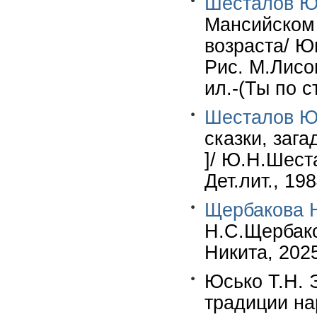
Шесталов Ю
Мансийском 
возраста/ Ю
Рис. М.Лисог
ил.-(Ты по с
Шесталов Ю
сказки, зага
]/ Ю.Н.Шест
Дет.лит., 198
Щербакова 
Н.С.Щербако
Никита, 2025
Юсько Т.Н. 
традиции на