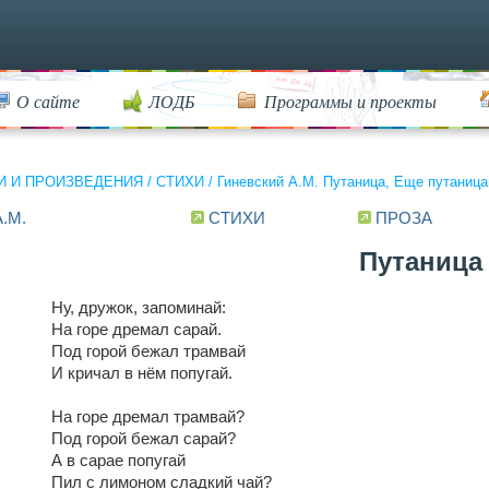
О сайте
ЛОДБ
Программы и проекты
И И ПРОИЗВЕДЕНИЯ
/
СТИХИ
/
Гиневский А.М. Путаница, Еще путаница
А.М.
СТИХИ
ПРОЗА
Путаница
Ну, дружок, запоминай:
На горе дремал сарай.
Под горой бежал трамвай
И кричал в нём попугай.
На горе дремал трамвай?
Под горой бежал сарай?
А в сарае попугай
Пил с лимоном сладкий чай?