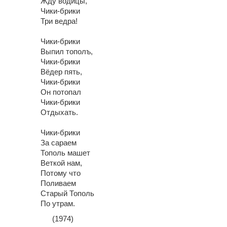
Жду водицы,
Чики-брики
Три ведра!
Чики-брики
Выпил тополъ,
Чики-брики
Вёдер пять,
Чики-брики
Он потопал
Чики-брики
Отдыхать.
Чики-брики
За сараем
Тополь машет
Веткой нам,
Потому что
Поливаем
Старый Тополь
По утрам.
(1974)