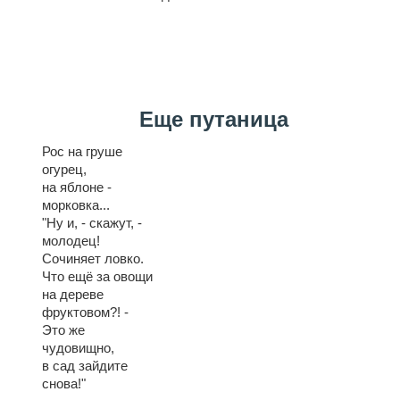
Еще путаница
Рос на груше
огурец,
на яблоне -
морковка...
"Ну и, - скажут, -
молодец!
Сочиняет ловко.
Что ещё за овощи
на дереве
фруктовом?! -
Это же
чудовищно,
в сад зайдите
снова!"