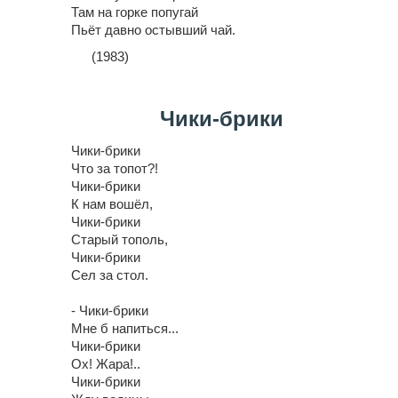
Там на горке попугай
Пьёт давно остывший чай.
(1983)
Чики-брики
Чики-брики
Что за топот?!
Чики-брики
К нам вошёл,
Чики-брики
Старый тополь,
Чики-брики
Сел за стол.
- Чики-брики
Мне б напиться...
Чики-брики
Ох! Жара!..
Чики-брики