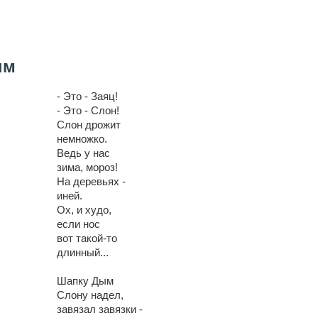
ым
- Это - Заяц!
- Это - Слон!
Слон дрожит
немножко.
Ведь у нас
зима, мороз!
На деревьях -
иней.
Ох, и худо,
если нос
вот такой-то
длинный...
Шапку Дым
Слону надел,
завязал завязки -