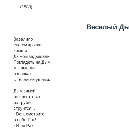
(1983)
Веселый Д
Завалило
снегом крыши,
крыши
Дымом задышали.
Поглядеть на Дым
мы вышли
в шапках
с тёплыми ушами.
Дым зимой
не просто так
из трубы
струится...
- Вон, смотрите,
в небе Рак!
- И не Рак,