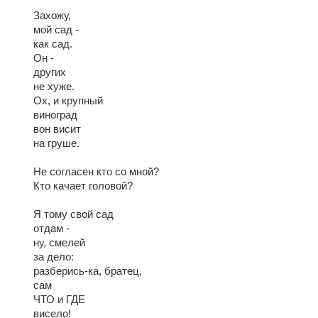
Захожу,
мой сад -
как сад.
Он -
других
не хуже.
Ох, и крупный
виноград
вон висит
на груше.
Не согласен кто со мной?
Кто качает головой?
Я тому свой сад
отдам -
ну, смелей
за дело:
разберись-ка, братец,
сам
ЧТО и ГДЕ
висело!