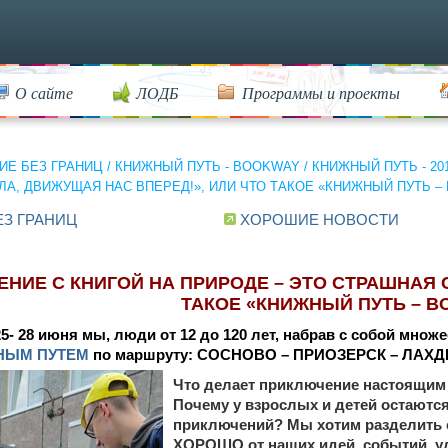
О сайте
ЛОДБ
Программы и проекты
ИЕ БЕЗ ГРАНИЦ
/
КНИЖНЫЙ ПУТЬ - BOOKWAY
/
КНИЖНЫЙ ПУТЬ - 20
А, ДВИЖУЩАЯ НАС ВПЕРЕД!», ИЛИ ЧТО ТАКОЕ «КНИЖНЫЙ ПУТЬ – 
ЕЗ ГРАНИЦ
ХОРОШИЕ НОВОСТИ
ЕНИЕ С КНИГОЙ НА ПРИРОДЕ – ЭТО СТРАШНАЯ 
ТАКОЕ «КНИЖНЫЙ ПУТЬ – BO
25- 28 июня мы, люди от 12 до 120 лет, набрав с собой множ
НЫМ ПУТЕМ
по маршруту: СОСНОВО – ПРИОЗЕРСК – ЛАХ
Что делает приключение настоящим 
Почему у взрослых и детей остаютс
приключений? Мы хотим разделить 
ХОРОШО от наших идей, событий, у