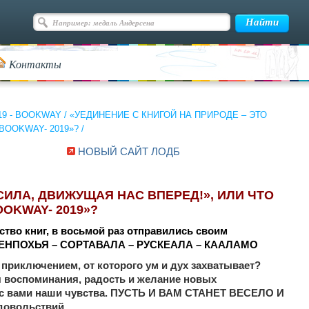
Контакты
19 - BOOKWAY
/
«УЕДИНЕНИЕ С КНИГОЙ НА ПРИРОДЕ – ЭТО
BOOKWAY- 2019»?
/
НОВЫЙ САЙТ ЛОДБ
СИЛА, ДВИЖУЩАЯ НАС ВПЕРЕД!», ИЛИ ЧТО
OKWAY- 2019»?
ество книг, в восьмой раз отправились своим
ДЕНПОХЬЯ – СОРТАВАЛА – РУСКЕАЛА – КААЛАМО
приключением, от которого ум и дух захватывает?
я воспоминания, радость и желание новых
с вами наши чувства. ПУСТЬ И ВАМ СТАНЕТ ВЕСЕЛО И
довольствий.