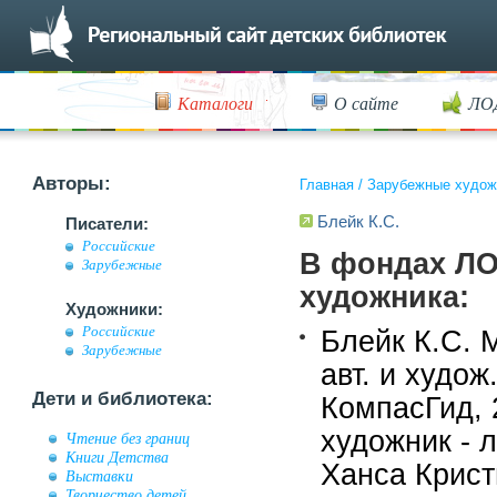
Каталоги
О сайте
ЛО
Авторы:
Главная
/
Зарубежные худож
Блейк К.С.
Писатели:
Российские
В фондах ЛО
Зарубежные
художника:
Художники:
Российские
Блейк К.С. М
Зарубежные
авт. и худож
Дети и библиотека:
КомпасГид, 2
художник - 
Чтение без границ
Книги Детства
Ханса Крист
Выставки
Творчество детей