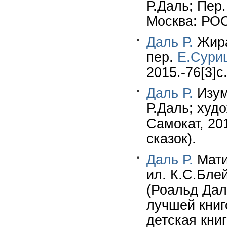
Р.Даль; Пер
Москва: РОС
Даль Р.
Жираф
пер.
Е.Сури
2015.-76[3]c
Даль Р.
Изум
Р.Даль; худо
Самокат, 201
сказок).
Даль Р.
Матил
ил. К.С.Блей
(Роальд Дал
лучшей книг
детская кни