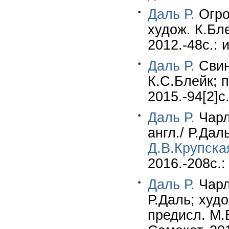
Даль Р.
Огром
худож. К.Бл
2012.-48c.: 
Даль Р.
Свинт
К.С.Блейк; 
2015.-94[2]c
Даль Р.
Чарл
англ./ Р.Дал
Д.В.Крупска
2016.-208c.:
Даль Р.
Чарл
Р.Даль; худо
предисл. М.