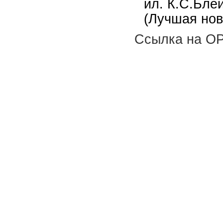
ил. К.С.Блей
(Лучшая нов
Ссылка на OP