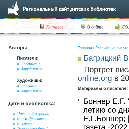
Каталоги
О сайте
ЛО
Авторы:
Главная
/
Российские писате
Багрицкий В
Писатели:
Российские
Портрет пис
Зарубежные
online.org
в 20
Художники:
Российские
Материалы о писателе:
Зарубежные
Боннер Е.Г. 
Дети и библиотека:
летию со дн
Чтение без границ
Е.Г.Боннер;
Книги Детства
Выставки
газета.-2022
Творчество детей