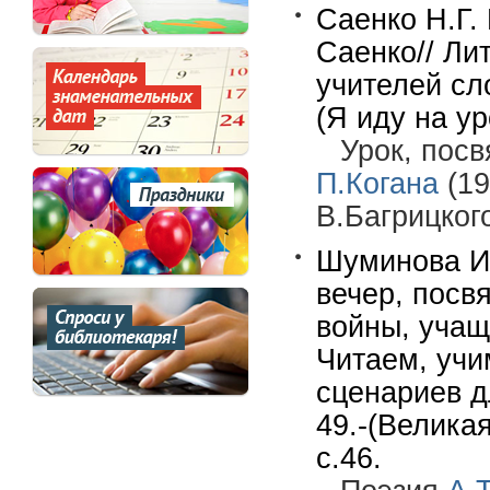
Саенко Н.Г.
Саенко// Ли
учителей сло
(Я иду на ур
Урок, пос
П.Когана
(19
В.Багрицког
Шуминова И.
вечер, посв
войны, учащ
Читаем, учи
сценариев д
49.-(Велика
с.46.