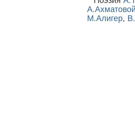
Поэзия
А.
А.Ахматово
М.Алигер
,
В