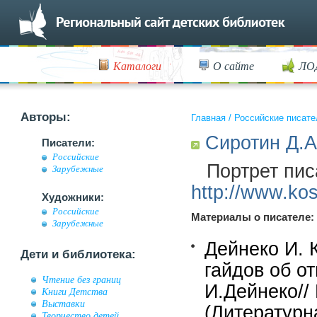
Каталоги
О сайте
ЛО
Авторы:
Главная
/
Российские писате
Сиротин Д.А
Писатели:
Российские
Портрет пис
Зарубежные
http://www.kos
Художники:
Российские
Материалы о писателе:
Зарубежные
Дейнеко И. 
Дети и библиотека:
гайдов об о
Чтение без границ
И.Дейнеко//
Книги Детства
Выставки
(Литературн
Творчество детей