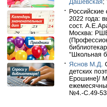
Дашевская
;
Российские 
2022 года: в
сост. А.Е.А
Москва: РШБА
(Профессио
библиотекар
"Школьная б
Яснов М.Д.
О
детских поэ
Ерошине]/ М
ежемесячный
№4.-С.49-53