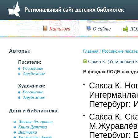
Каталоги
О сайте
ЛО
Авторы:
Главная
/
Российские писате
Сакса К. (Ульяночкин К
Писатели:
Российские
В фондах ЛОДБ находя
Зарубежные
Сакса К. Но
Художники:
Российские
Ингерманлан
Зарубежные
Петербург: И
Дети и библиотека:
Сакса К. Ска
Чтение без границ
М.Журавлёва
Книги Детства
Выставки
Петербург: Б
Творчество детей