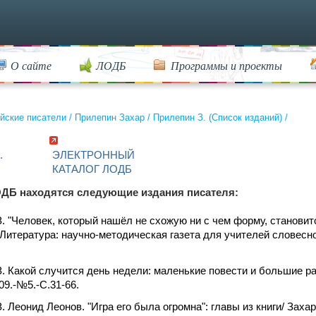
О сайте
ЛОДБ
Программы и проекты
йские писатели
/
Прилепин Захар
/
Прилепин З. (Список изданий)
/
.
ЭЛЕКТРОННЫЙ
КАТАЛОГ ЛОДБ
ДБ находятся следующие издания писателя:
. "Человек, который нашёл не схожую ни с чем форму, становит
 Литература: научно-методическая газета для учителей словесно
. Какой случится день недели: маленькие повести и большие ра
09.-№5.-С.31-66.
. Леонид Леонов. "Игра его была огромна": главы из книги/ Зах