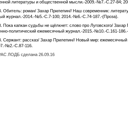
нной литературы и общественной мысли.-2009.-№7.-С.27-84; 20
. Обитель: роман/ Захар Прилепин// Наш современник: литера
й журнал.-2014.-№5.-С.7-100; 2014.-№6.-С.74-187.-(Проза).
. Пока капкан судьбы не щёлкнет: слово про Луговского/ Заха
нно-политический ежемесячный журнал.-2015.-№10.-С.161-186.-
. Сержант: рассказ/ Захар Прилепин// Новый мир: ежемесячны
7.-№2.-С.87-116.
AC ЛОДБ сделана 26.09.16