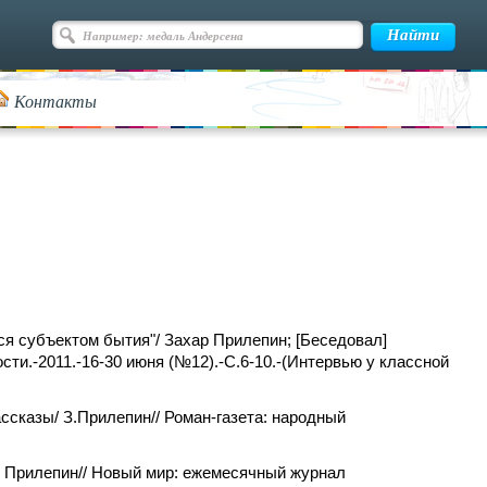
Контакты
ся субъектом бытия"/ Захар Прилепин; [Беседовал]
сти.-2011.-16-30 июня (№12).-С.6-10.-(Интервью у классной
ссказы/ З.Прилепин// Роман-газета: народный
ар Прилепин// Новый мир: ежемесячный журнал