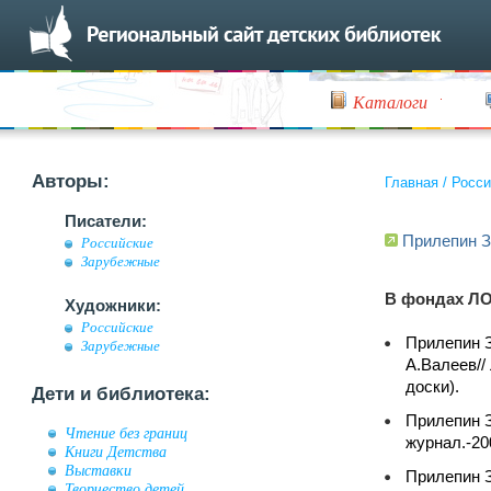
Каталоги
Авторы:
Главная
/
Росси
Писатели:
Прилепин З
Российские
Зарубежные
В фондах ЛО
Художники:
Российские
Прилепин З
Зарубежные
А.Валеев//
доски).
Дети и библиотека:
Прилепин З
Чтение без границ
журнал.-20
Книги Детства
Выставки
Прилепин З
Творчество детей