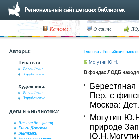
Каталоги
О сайте
ЛО
Авторы:
Главная
/
Российские писате
Могутин Ю.Н.
Писатели:
Российские
В фондах ЛОДБ находя
Зарубежные
Берестяная 
Художники:
Российские
Пер. с финс
Зарубежные
Москва: Дет.
Дети и библиотека:
Могутин Ю.Н
Чтение без границ
природе Зап
Книги Детства
Выставки
Ю.Н.Могути
Творчество детей