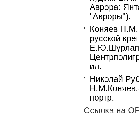
Аврора: Янта
"Авроры").
Коняев Н.М.
русской кре
Е.Ю.Шурлапо
Центрполигр
ил.
Николай Руб
Н.М.Коняев.-
портр.
Ссылка на OP