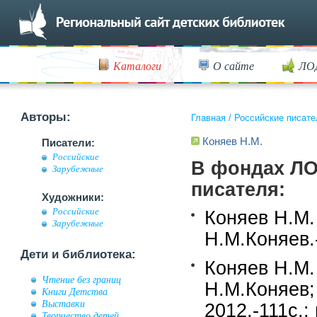
Каталоги
О сайте
ЛО
Авторы:
Главная
/
Российские писате
Коняев Н.М.
Писатели:
Российские
В фондах ЛО
Зарубежные
писателя:
Художники:
Российские
Коняев Н.М.
Зарубежные
Н.М.Коняев.
Дети и библиотека:
Коняев Н.М.
Чтение без границ
Н.М.Коняев;
Книги Детства
Выставки
2012.-111c.:
Творчество детей