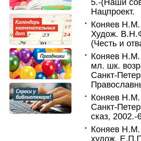
5.-(Наши со
Нацпроект.
Коняев Н.М.
Худож. В.Н.Ф
(Честь и отва
Коняев Н.М.
мл. шк. возр
Санкт-Петерб
Православн
Коняев Н.М.
Санкт-Петер
сказ, 2002.-
Коняев Н.М.
худож. Е.П.